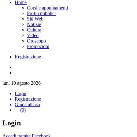
Home
Corsi e appuntamenti
Profili pubblici
Siti Web
Notizie
Cultura
Video
Oroscopo
Promozioni
Registrazione
lun, 10 agosto 2026
Login
Registrazione
Guida all'uso
(0)
Login
Accedi tramite Facebook