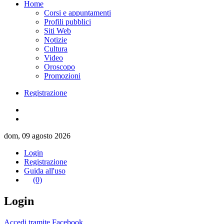
Home
Corsi e appuntamenti
Profili pubblici
Siti Web
Notizie
Cultura
Video
Oroscopo
Promozioni
Registrazione
dom, 09 agosto 2026
Login
Registrazione
Guida all'uso
(0)
Login
Accedi tramite Facebook