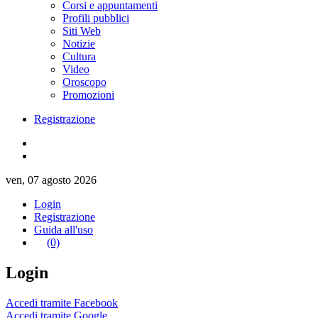
Corsi e appuntamenti
Profili pubblici
Siti Web
Notizie
Cultura
Video
Oroscopo
Promozioni
Registrazione
ven, 07 agosto 2026
Login
Registrazione
Guida all'uso
(0)
Login
Accedi tramite Facebook
Accedi tramite Google