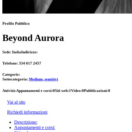
Profilo Pubblico
Beyond Aurora
Sede:
Italia
Indirizzo:
Telefono:
334 617 2457
Categorie:
Sottocategoria:
Medium, sensitivi
Attività:
Appuntamenti e corsi:
0
Siti web:
1
Video:
0
Pubblicazioni:
0
Vai al sito
Richiedi informazioni
Descrizione:
Appuntamenti e corsi: