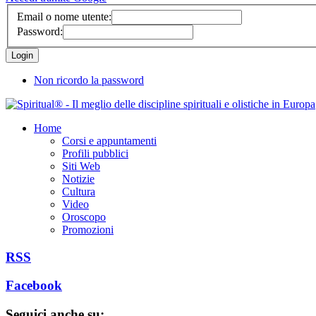
Email o nome utente:
Password:
Non ricordo la password
Home
Corsi e appuntamenti
Profili pubblici
Siti Web
Notizie
Cultura
Video
Oroscopo
Promozioni
RSS
Facebook
Seguici anche su: