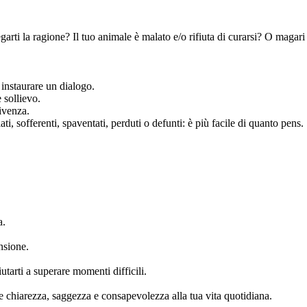
piegarti la ragione? Il tuo animale è malato e/o rifiuta di curarsi? O ma
 instaurare un dialogo.
 sollievo.
ivenza.
i, sofferenti, spaventati, perduti o defunti: è più facile di quanto pens.
a.
nsione.
tarti a superare momenti difficili.
re chiarezza, saggezza e consapevolezza alla tua vita quotidiana.