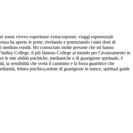
ei sonni vivevo esperienze extracorporee, viaggi esperenziali
enza ha aperto le porte, rivelando e potenziando i miei doni di
iù noti medium esistiti. Ho conosciuto molte persone che mi hanno
hur Findlay College, il più famoso College al mondo per l’avanzamento in
e le mie abilità psichiche, medianiche e di guarigione spirituale, è
à, la sensibilità che svela il cammino e la forza guaritrice che
dianità, lettura psichica,sedute di guarigione in trance, spiritual guide