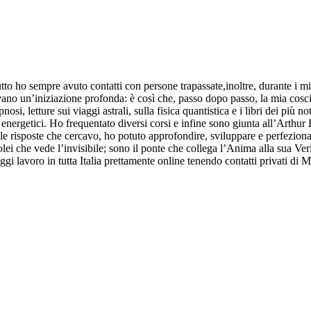
to ho sempre avuto contatti con persone trapassate,inoltre, durante i mi
ano un’iniziazione profonda: è così che, passo dopo passo, la mia cosci
pnosi, letture sui viaggi astrali, sulla fisica quantistica e i libri dei p
ed energetici. Ho frequentato diversi corsi e infine sono giunta all’Art
e risposte che cercavo, ho potuto approfondire, sviluppare e perfezionar
lei che vede l’invisibile; sono il ponte che collega l’Anima alla sua Verit
gi lavoro in tutta Italia prettamente online tenendo contatti privati di Me