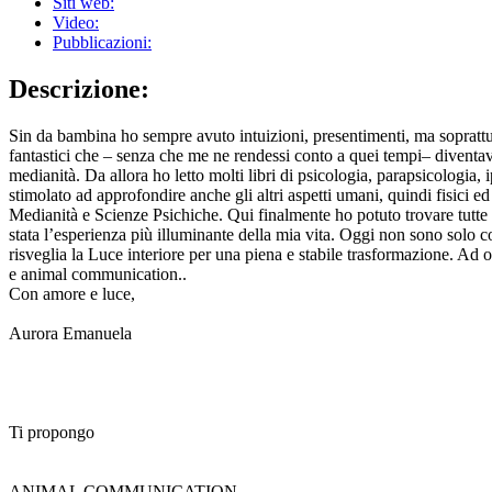
Siti web:
Video:
Pubblicazioni:
Descrizione:
Sin da bambina ho sempre avuto intuizioni, presentimenti, ma soprattut
fantastici che – senza che me ne rendessi conto a quei tempi– diventav
medianità. Da allora ho letto molti libri di psicologia, parapsicologia, i
stimolato ad approfondire anche gli altri aspetti umani, quindi fisici 
Medianità e Scienze Psichiche. Qui finalmente ho potuto trovare tutte l
stata l’esperienza più illuminante della mia vita. Oggi non sono solo co
risveglia la Luce interiore per una piena e stabile trasformazione. Ad og
e animal communication..
Con amore e luce,
Aurora Emanuela
Ti propongo
ANIMAL COMMUNICATION