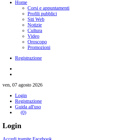
Home
Corsi e appuntamenti
Profili pubblici
Siti Web
Notizie
Cultura
Video
Oroscopo
Promozioni
Registrazione
ven, 07 agosto 2026
Login
Registrazione
Guida all'uso
(0)
Login
Accedi tramite Facebook