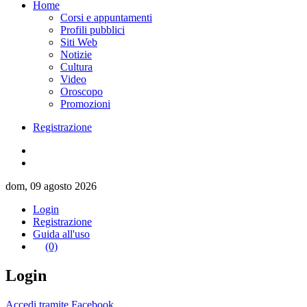
Home
Corsi e appuntamenti
Profili pubblici
Siti Web
Notizie
Cultura
Video
Oroscopo
Promozioni
Registrazione
dom, 09 agosto 2026
Login
Registrazione
Guida all'uso
(0)
Login
Accedi tramite Facebook