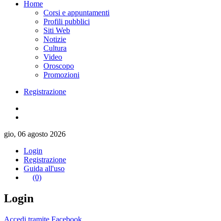
Home
Corsi e appuntamenti
Profili pubblici
Siti Web
Notizie
Cultura
Video
Oroscopo
Promozioni
Registrazione
gio, 06 agosto 2026
Login
Registrazione
Guida all'uso
(0)
Login
Accedi tramite Facebook