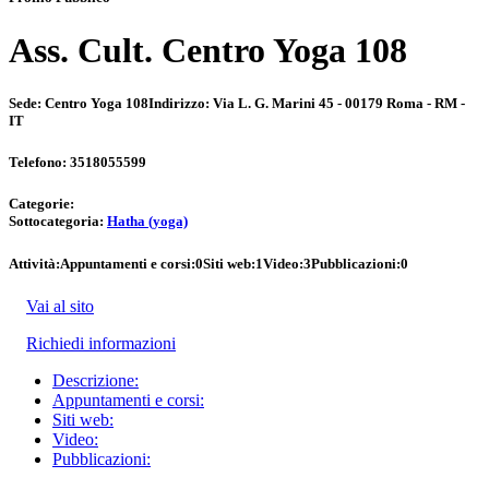
Ass. Cult. Centro Yoga 108
Sede:
Centro Yoga 108
Indirizzo:
Via L. G. Marini 45 - 00179 Roma - RM -
IT
Telefono:
3518055599
Categorie:
Sottocategoria:
Hatha (yoga)
Attività:
Appuntamenti e corsi:
0
Siti web:
1
Video:
3
Pubblicazioni:
0
Vai al sito
Richiedi informazioni
Descrizione:
Appuntamenti e corsi:
Siti web:
Video:
Pubblicazioni: