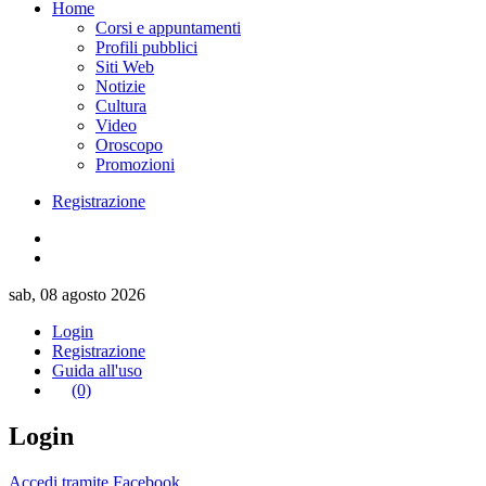
Home
Corsi e appuntamenti
Profili pubblici
Siti Web
Notizie
Cultura
Video
Oroscopo
Promozioni
Registrazione
sab, 08 agosto 2026
Login
Registrazione
Guida all'uso
(0)
Login
Accedi tramite Facebook