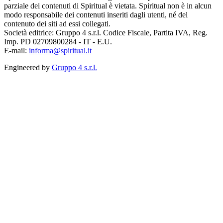
parziale dei contenuti di Spiritual è vietata. Spiritual non è in alcun
modo responsabile dei contenuti inseriti dagli utenti, né del
contenuto dei siti ad essi collegati.
Società editrice: Gruppo 4 s.r.l. Codice Fiscale, Partita IVA, Reg.
Imp. PD 02709800284 - IT - E.U.
E-mail:
informa@spiritual.it
Engineered by
Gruppo 4 s.r.l.