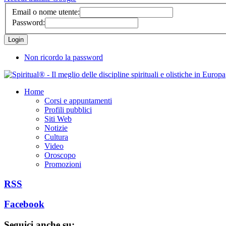
Email o nome utente:
Password:
Non ricordo la password
Home
Corsi e appuntamenti
Profili pubblici
Siti Web
Notizie
Cultura
Video
Oroscopo
Promozioni
RSS
Facebook
Seguici anche su: