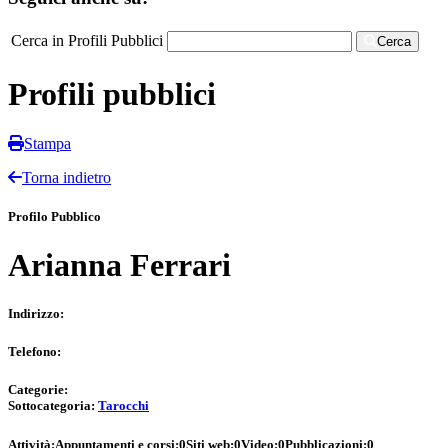
Cerca in Profili Pubblici
Cerca
Profili pubblici
Stampa
Torna indietro
Profilo Pubblico
Arianna Ferrari
Indirizzo:
Telefono:
Categorie:
Sottocategoria:
Tarocchi
Attività:
Appuntamenti e corsi:
0
Siti web:
0
Video:
0
Pubblicazioni:
0