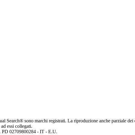
ritual Search® sono marchi registrati. La riproduzione anche parziale dei 
 ad essi collegati.
mp. PD 02709800284 - IT - E.U.