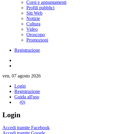
Corsi e appuntamenti
Profili pubblici
Siti Web
Notizie
Cultura
Video
Oroscopo
Promozioni
Registrazione
ven, 07 agosto 2026
Login
Registrazione
Guida all'uso
(0)
Login
Accedi tramite Facebook
Accedi tramite Google