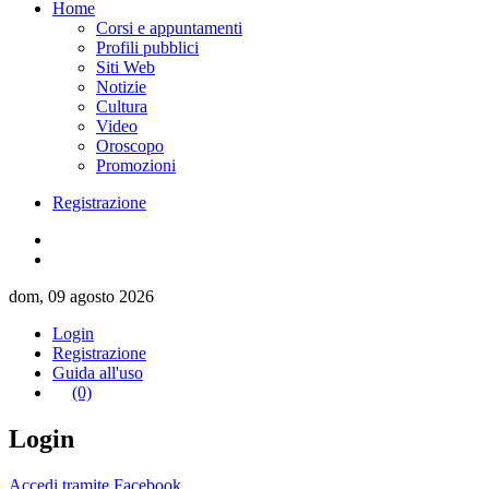
Home
Corsi e appuntamenti
Profili pubblici
Siti Web
Notizie
Cultura
Video
Oroscopo
Promozioni
Registrazione
dom, 09 agosto 2026
Login
Registrazione
Guida all'uso
(0)
Login
Accedi tramite Facebook