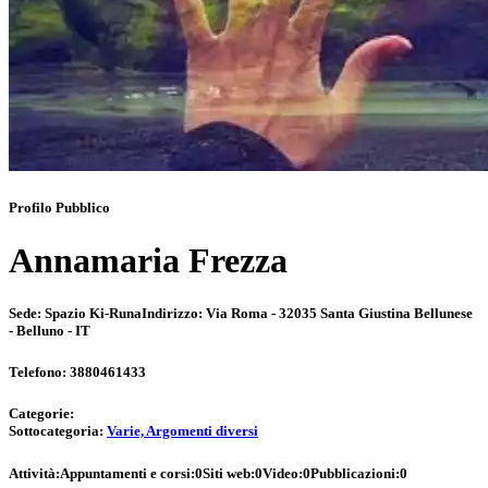
Profilo Pubblico
Annamaria Frezza
Sede:
Spazio Ki-Runa
Indirizzo:
Via Roma - 32035 Santa Giustina Bellunese
- Belluno - IT
Telefono:
3880461433
Categorie:
Sottocategoria:
Varie, Argomenti diversi
Attività:
Appuntamenti e corsi:
0
Siti web:
0
Video:
0
Pubblicazioni:
0