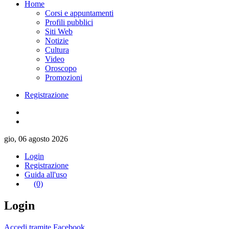
Home
Corsi e appuntamenti
Profili pubblici
Siti Web
Notizie
Cultura
Video
Oroscopo
Promozioni
Registrazione
gio, 06 agosto 2026
Login
Registrazione
Guida all'uso
(0)
Login
Accedi tramite Facebook