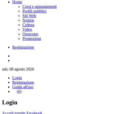
Home
Corsi e appuntamenti
Profili pubblici
Siti Web
Notizie
Cultura
Video
Oroscopo
Promozioni
Registrazione
sab, 08 agosto 2026
Login
Registrazione
Guida all'uso
(0)
Login
Accedi tramite Facebook