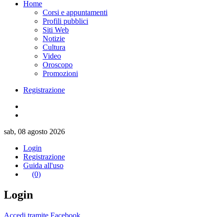
Home
Corsi e appuntamenti
Profili pubblici
Siti Web
Notizie
Cultura
Video
Oroscopo
Promozioni
Registrazione
sab, 08 agosto 2026
Login
Registrazione
Guida all'uso
(0)
Login
Accedi tramite Facebook