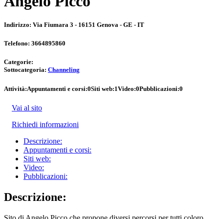
Angelo Picco
Indirizzo:
Via Fiumara 3 - 16151 Genova - GE - IT
Telefono:
3664895860
Categorie:
Sottocategoria:
Channeling
Attività:
Appuntamenti e corsi:
0
Siti web:
1
Video:
0
Pubblicazioni:
0
Vai al sito
Richiedi informazioni
Descrizione:
Appuntamenti e corsi:
Siti web:
Video:
Pubblicazioni:
Descrizione:
Sito di Angelo Picco che propone diversi percorsi per tutti coloro