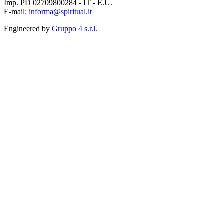
Imp. PD 02709800284 - IT - E.U.
E-mail:
informa@spiritual.it
Engineered by
Gruppo 4 s.r.l.