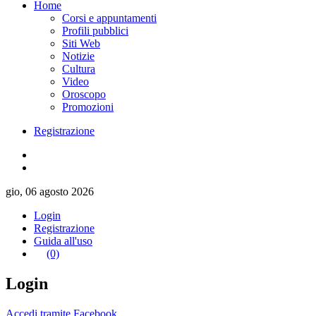
Home
Corsi e appuntamenti
Profili pubblici
Siti Web
Notizie
Cultura
Video
Oroscopo
Promozioni
Registrazione
gio, 06 agosto 2026
Login
Registrazione
Guida all'uso
(0)
Login
Accedi tramite Facebook