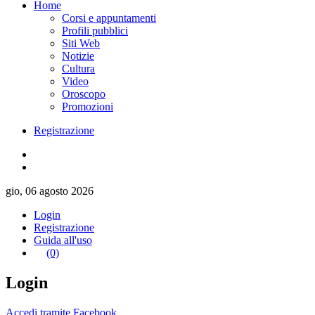
Home
Corsi e appuntamenti
Profili pubblici
Siti Web
Notizie
Cultura
Video
Oroscopo
Promozioni
Registrazione
gio, 06 agosto 2026
Login
Registrazione
Guida all'uso
(0)
Login
Accedi tramite Facebook