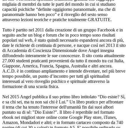
migliaia di membri da tutte le parti del mondo in cui si studiano
capacità psichiche “definite oggigiorno paranormale, ma che di
paranormale hanno ben poco” e il risveglio del sesto senso
attraverso lezioni teoriche e pratiche totalmente GRATUITE.
Tutto è partito nel 2011 dalla creazione di un gruppo Facebook e in
seguito anche un blog e forum che in poco tempo sono risultati
popolari sul web, è stato quindi necessario espandersi ancora di più,
date le richieste di centinaia di persone, e nacque così nel 2013 il sito
di Accademia di Coscienza Dimensionale dove Angel insegna
diffondendo interamente le sue conoscenze. Il sito conta attualmente
27.000 studenti praticanti provenienti da tutto il mondo tra cui Italia,
Giappone, America, Francia, Spagna, Australia e altri ancora.
A.C.D. è in continuo ampliamento e intende diventare, nel più breve
tempo possibile, un punto d’incontro per tutti gli spiritualisti
interessati al vero risveglio psichico e spirituale attraverso la
formazione di una scuola fisica.
Nel 2015 Angel pubblica il suo primo libro intitolato “Dio esiste? Sì,
e sa chi sei, ma tu non sai chi è Lui.” Un libro pratico per affrontare
il tema che ha tenuto l'interesse dell'umanità fin dai suoi albori
puntato su di sé: "Dio Esiste?". Il libro è reperibile nel formato
ebook nei migliori store online come Google Play store, iTunes,
Amazon, Mondadori e altri; e in formato cartaceo composto da 740
pagine (di cui 30 a colori) in formato A5. E' possibile ordinarlo su