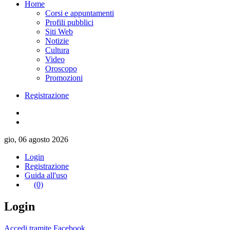
Home
Corsi e appuntamenti
Profili pubblici
Siti Web
Notizie
Cultura
Video
Oroscopo
Promozioni
Registrazione
gio, 06 agosto 2026
Login
Registrazione
Guida all'uso
(0)
Login
Accedi tramite Facebook