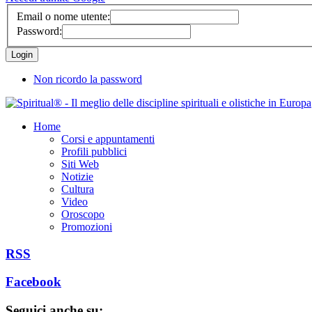
Email o nome utente:
Password:
Non ricordo la password
Home
Corsi e appuntamenti
Profili pubblici
Siti Web
Notizie
Cultura
Video
Oroscopo
Promozioni
RSS
Facebook
Seguici anche su: