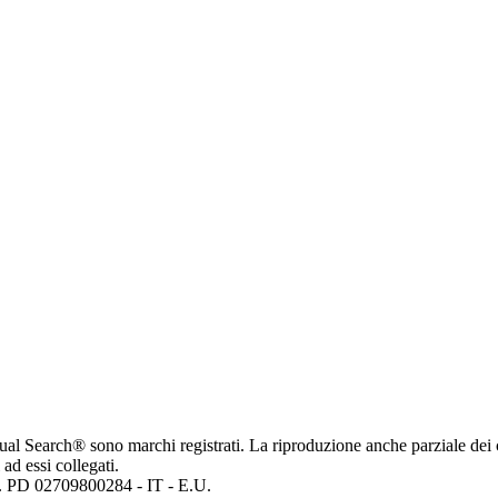
ritual Search® sono marchi registrati. La riproduzione anche parziale dei 
 ad essi collegati.
mp. PD 02709800284 - IT - E.U.