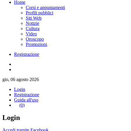
Home
Corsi e appuntamenti
Profili pubblici
Siti Web
Notizie
Cultura
Video
Oroscopo
Promozioni
Registrazione
gio, 06 agosto 2026
Login
Registrazione
Guida all'uso
(0)
Login
Accedi tramite Facebook