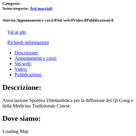
Categorie:
Sottocategoria:
Arti marziali
Attività:
Appuntamenti e corsi:
0
Siti web:
0
Video:
0
Pubblicazioni:
0
Vai al sito
Richiedi informazioni
Descrizione:
Appuntamenti e corsi:
Siti web:
Video:
Pubblicazioni:
Descrizione:
Associazione Sportiva Dilettantistica per la diffusione del Qi Gong e
della Medicina Tradizionale Cinese.
Dove siamo:
Loading Map