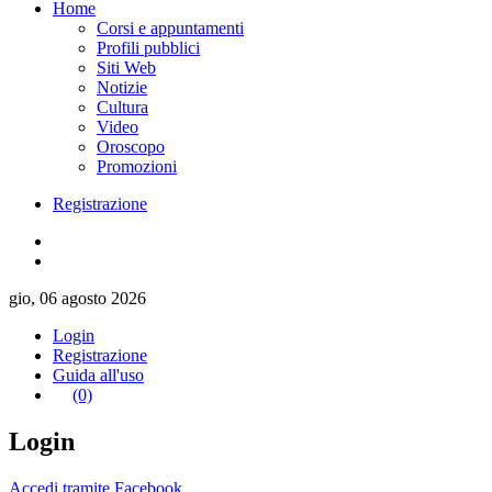
Home
Corsi e appuntamenti
Profili pubblici
Siti Web
Notizie
Cultura
Video
Oroscopo
Promozioni
Registrazione
gio, 06 agosto 2026
Login
Registrazione
Guida all'uso
(0)
Login
Accedi tramite Facebook