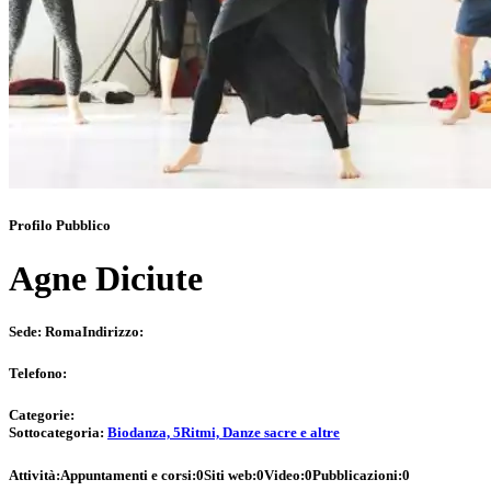
Profilo Pubblico
Agne Diciute
Sede:
Roma
Indirizzo:
Telefono:
Categorie:
Sottocategoria:
Biodanza, 5Ritmi, Danze sacre e altre
Attività:
Appuntamenti e corsi:
0
Siti web:
0
Video:
0
Pubblicazioni:
0