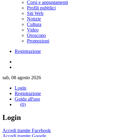
Corsi e appuntamenti
Profili pubblici
Siti Web
Notizie
Cultura
Video
Oroscopo
Promozioni
Registrazione
sab, 08 agosto 2026
Login
Registrazione
Guida all'uso
(0)
Login
Accedi tramite Facebook
Accedi tramite Google