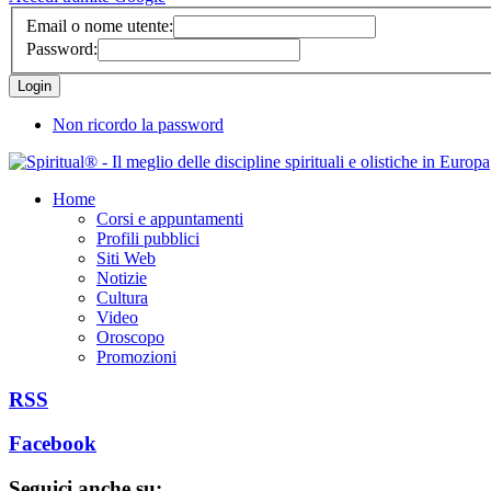
Email o nome utente:
Password:
Non ricordo la password
Home
Corsi e appuntamenti
Profili pubblici
Siti Web
Notizie
Cultura
Video
Oroscopo
Promozioni
RSS
Facebook
Seguici anche su: