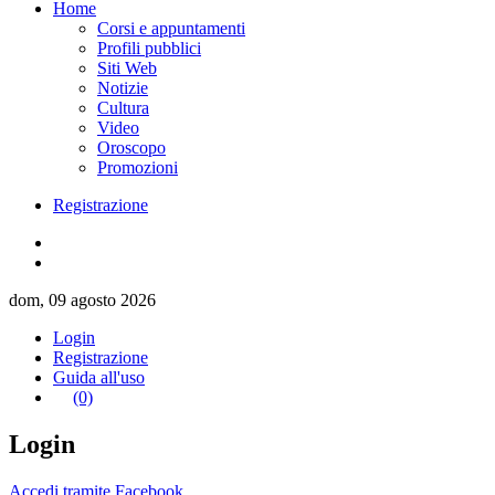
Home
Corsi e appuntamenti
Profili pubblici
Siti Web
Notizie
Cultura
Video
Oroscopo
Promozioni
Registrazione
dom, 09 agosto 2026
Login
Registrazione
Guida all'uso
(0)
Login
Accedi tramite Facebook