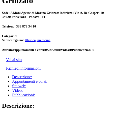
Grinzato
Sede:
A Mani Aperte di Marina Grinzato
Indirizzo:
Via A. De Gasperi 10 -
35020 Polverara - Padova - IT
Telefono:
338 878 34 10
Categorie:
Sottocategoria:
Olistica, medicina
Attività:
Appuntamenti e corsi:
0
Siti web:
0
Video:
0
Pubblicazioni:
0
Vai al sito
Richiedi informazioni
Descrizione:
Appuntamenti e corsi:
Siti web:
Video:
Pubblicazioni:
Descrizione: