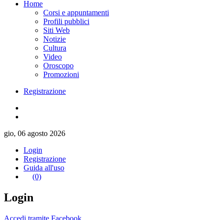
Home
Corsi e appuntamenti
Profili pubblici
Siti Web
Notizie
Cultura
Video
Oroscopo
Promozioni
Registrazione
gio, 06 agosto 2026
Login
Registrazione
Guida all'uso
(0)
Login
Accedi tramite Facebook