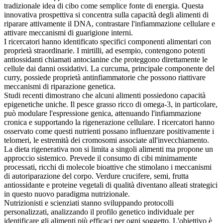
tradizionale idea di cibo come semplice fonte di energia. Questa
innovativa prospettiva si concentra sulla capacità degli alimenti di
riparare attivamente il DNA, contrastare l'infiammazione cellulare e
attivare meccanismi di guarigione interni.
I ricercatori hanno identificato specifici componenti alimentari con
proprietà straordinarie. I mirtilli, ad esempio, contengono potenti
antiossidanti chiamati antocianine che proteggono direttamente le
cellule dai danni ossidativi. La curcuma, principale componente del
curry, possiede proprietà antinfiammatorie che possono riattivare
meccanismi di riparazione genetica.
Studi recenti dimostrano che alcuni alimenti possiedono capacità
epigenetiche uniche. Il pesce grasso ricco di omega-3, in particolare,
può modulare l'espressione genica, attenuando l'infiammazione
cronica e supportando la rigenerazione cellulare. I ricercatori hanno
osservato come questi nutrienti possano influenzare positivamente i
telomeri, le estremità dei cromosomi associate all'invecchiamento.
La dieta rigenerativa non si limita a singoli alimenti ma propone un
approccio sistemico. Prevede il consumo di cibi minimamente
processati, ricchi di molecole bioattive che stimolano i meccanismi
di autoriparazione del corpo. Verdure crucifere, semi, frutta
antiossidante e proteine vegetali di qualità diventano alleati strategici
in questo nuovo paradigma nutrizionale.
Nutrizionisti e scienziati stanno sviluppando protocolli
personalizzati, analizzando il profilo genetico individuale per
identificare gli alimenti più efficaci per ogni soggetto. L'obiettivo è