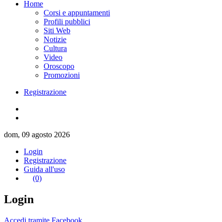
Home
Corsi e appuntamenti
Profili pubblici
Siti Web
Notizie
Cultura
Video
Oroscopo
Promozioni
Registrazione
dom, 09 agosto 2026
Login
Registrazione
Guida all'uso
(0)
Login
Accedi tramite Facebook