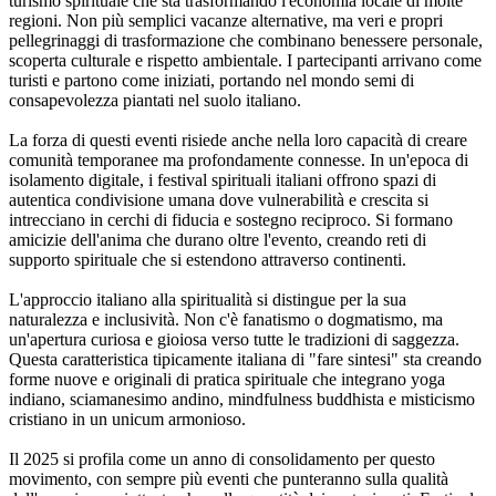
turismo spirituale che sta trasformando l'economia locale di molte
regioni. Non più semplici vacanze alternative, ma veri e propri
pellegrinaggi di trasformazione che combinano benessere personale,
scoperta culturale e rispetto ambientale. I partecipanti arrivano come
turisti e partono come iniziati, portando nel mondo semi di
consapevolezza piantati nel suolo italiano.
La forza di questi eventi risiede anche nella loro capacità di creare
comunità temporanee ma profondamente connesse. In un'epoca di
isolamento digitale, i festival spirituali italiani offrono spazi di
autentica condivisione umana dove vulnerabilità e crescita si
intrecciano in cerchi di fiducia e sostegno reciproco. Si formano
amicizie dell'anima che durano oltre l'evento, creando reti di
supporto spirituale che si estendono attraverso continenti.
L'approccio italiano alla spiritualità si distingue per la sua
naturalezza e inclusività. Non c'è fanatismo o dogmatismo, ma
un'apertura curiosa e gioiosa verso tutte le tradizioni di saggezza.
Questa caratteristica tipicamente italiana di "fare sintesi" sta creando
forme nuove e originali di pratica spirituale che integrano yoga
indiano, sciamanesimo andino, mindfulness buddhista e misticismo
cristiano in un unicum armonioso.
Il 2025 si profila come un anno di consolidamento per questo
movimento, con sempre più eventi che punteranno sulla qualità