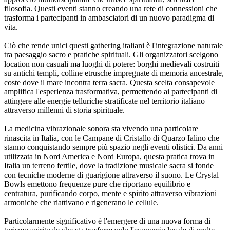
filosofia. Questi eventi stanno creando una rete di connessioni che
trasforma i partecipanti in ambasciatori di un nuovo paradigma di
vita.
Ciò che rende unici questi gathering italiani è l'integrazione naturale
tra paesaggio sacro e pratiche spirituali. Gli organizzatori scelgono
location non casuali ma luoghi di potere: borghi medievali costruiti
su antichi templi, colline etrusche impregnate di memoria ancestrale,
coste dove il mare incontra terra sacra. Questa scelta consapevole
amplifica l'esperienza trasformativa, permettendo ai partecipanti di
attingere alle energie telluriche stratificate nel territorio italiano
attraverso millenni di storia spirituale.
La medicina vibrazionale sonora sta vivendo una particolare
rinascita in Italia, con le Campane di Cristallo di Quarzo Ialino che
stanno conquistando sempre più spazio negli eventi olistici. Da anni
utilizzata in Nord America e Nord Europa, questa pratica trova in
Italia un terreno fertile, dove la tradizione musicale sacra si fonde
con tecniche moderne di guarigione attraverso il suono. Le Crystal
Bowls emettono frequenze pure che riportano equilibrio e
centratura, purificando corpo, mente e spirito attraverso vibrazioni
armoniche che riattivano e rigenerano le cellule.
Particolarmente significativo è l'emergere di una nuova forma di