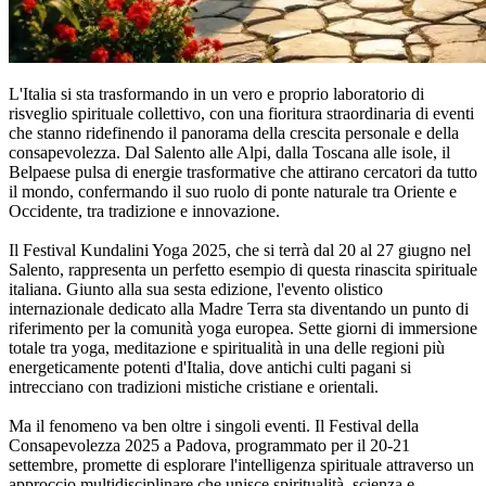
L'Italia si sta trasformando in un vero e proprio laboratorio di
risveglio spirituale collettivo, con una fioritura straordinaria di eventi
che stanno ridefinendo il panorama della crescita personale e della
consapevolezza. Dal Salento alle Alpi, dalla Toscana alle isole, il
Belpaese pulsa di energie trasformative che attirano cercatori da tutto
il mondo, confermando il suo ruolo di ponte naturale tra Oriente e
Occidente, tra tradizione e innovazione.
Il Festival Kundalini Yoga 2025, che si terrà dal 20 al 27 giugno nel
Salento, rappresenta un perfetto esempio di questa rinascita spirituale
italiana. Giunto alla sua sesta edizione, l'evento olistico
internazionale dedicato alla Madre Terra sta diventando un punto di
riferimento per la comunità yoga europea. Sette giorni di immersione
totale tra yoga, meditazione e spiritualità in una delle regioni più
energeticamente potenti d'Italia, dove antichi culti pagani si
intrecciano con tradizioni mistiche cristiane e orientali.
Ma il fenomeno va ben oltre i singoli eventi. Il Festival della
Consapevolezza 2025 a Padova, programmato per il 20-21
settembre, promette di esplorare l'intelligenza spirituale attraverso un
approccio multidisciplinare che unisce spiritualità, scienza e