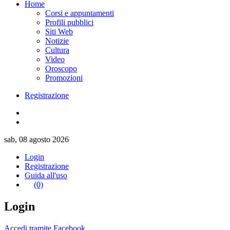
Home
Corsi e appuntamenti
Profili pubblici
Siti Web
Notizie
Cultura
Video
Oroscopo
Promozioni
Registrazione
sab, 08 agosto 2026
Login
Registrazione
Guida all'uso
(0)
Login
Accedi tramite Facebook