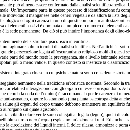
camente può almeno essere confermato dalla analisi scientifico-medica. Un
imale. Un’importante parte in questo processo di identificazione fu co
le individuò il manganese nelle ceneri vegetali e da allora la lista degl
rio fisiologico ed ogni carenza in uno di questi comporta manifestazioni 
 di elementi passivi è dominata da un piccolo numero di elementi catali
smo è la sede permanente. Da ciò si può intuire l’importanza degli oligo-
ntenimento della struttura psicofisica in euritmia.
o ragionare solo in termini di analisi scientifica. Nell’antichità –sotto 
a grande persecuzione legata all’oscurantismo religioso molti di questi s
varie parti del mondo restò la preveggenza, sia a livello istintuale scia
popolari più o meno valide. In questo contesto si inserisce la classificazio
stema integrato cinese in cui psiche e natura sono considerate strettamen
seggiano nemmeno nella tradizione erboristica nostrana. Secondo la trad
 correlati ed interagiscono con gli organi cui esse corrispondono. Ad e
he ricorda la coda dell’equino) è raccomandata per le carenze di minera
anti-asmatico, oppure lo stramonio (una pianta psicotropa detta anche er
 salute gli organi del corpo umano debbono mantenere un equilibrio funz
no all’organo sul quale agiscono.
ni. I cibi di colore verde sono collegati al fegato (legno), quelli di color
elli blu scuro o nero (acqua) espletano un’azione sui reni. Ed anche i sa
o la circolazione dei liquidi interni. Il dolce rilassa, armonizza e porta e