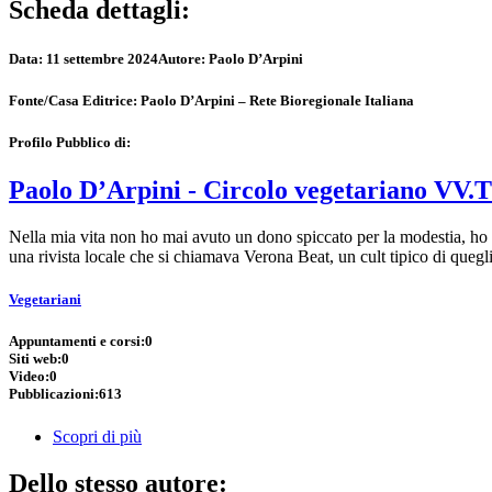
Scheda dettagli:
Data:
11 settembre 2024
Autore:
Paolo D’Arpini
Fonte/Casa Editrice:
Paolo D’Arpini – Rete Bioregionale Italiana
Profilo Pubblico di:
Paolo D’Arpini - Circolo vegetariano VV.T
Nella mia vita non ho mai avuto un dono spiccato per la modestia, ho
una rivista locale che si chiamava Verona Beat, un cult tipico di quegl
Vegetariani
Appuntamenti e corsi:
0
Siti web:
0
Video:
0
Pubblicazioni:
613
Scopri di più
Dello stesso autore: