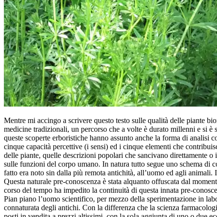
Mentre mi accingo a scrivere questo testo sulle qualità delle piante bi
medicine tradizionali, un percorso che a volte è durato millenni e si è 
queste scoperte erboristiche hanno assunto anche la forma di analisi com
cinque capacità percettive (i sensi) ed i cinque elementi che contrib
delle piante, quelle descrizioni popolari che sancivano direttamente o i
sulle funzioni del corpo umano. In natura tutto segue uno schema di 
fatto era noto sin dalla più remota antichità, all’uomo ed agli animali.
Questa naturale pre-conoscenza è stata alquanto offuscata dal momento 
corso del tempo ha impedito la continuità di questa innata pre-conosc
Pian piano l’uomo scientifico, per mezzo della sperimentazione in labor
connaturata degli antichi. Con la differenza che la scienza farmacologi
posti in vendita a prezzi altissimi, con la sola aggiunta di uno o due ec