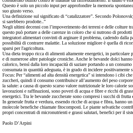
considerato ottimo contro le malattie da raffreddamento. Il salato è emo
Questo è solo un piccolo input per approfondire la memoria spontanea
suo giusto verso.
Una definizione sul significato di “catalizzatore”. Secondo Polonovsky
si sarebbero prodotte..”
Negli ultimi decenni con l’impoverimento dei terreni e delle colture trat
questo può portare a delle carenze in coloro che si nutrono di prodotti
integratori alimentari convinti di arginare il problema, cadendo dalla p
possibilità di contrarre malattie. La soluzione migliore è quella di ri
sparsi per l'agricoltura.
Una dieta troppo ricca di alimenti altamente energetici, in particolare 
e di numerose altre patologie croniche. Anche le bevande dolci hanno u
calorico, bensì dalla loro incapacità di saziare portando a un consumo s
consumata in quantità adeguata, è in grado di incidere positivamente sull
Focus: Per “alimenti ad alta densità energetica” si intendono i cibi ch
zuccheri, quindi il consumo contribuisce all’aumento del peso corporeo.
la salute: a causa di questo scarso valore nutrizionale le loro calori
lavorazioni e raffinazioni, sono poveri di acqua e fibre e ricchi di gr
energetici. Tra le bevande zuccherate sono compresi i succhi di frutta 
In generale frutta e verdura, essendo ricche di acqua e fibra, hanno un
molecole benefiche chiamate fitocomposti. Le piante selvatiche contribu
propri concentrati di micronutrienti e grassi salutari, benefici per il si
Paolo D’Arpini