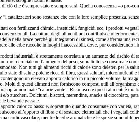
lliente, scioglie noduli e masse.
 di ciò che è sempre stato e sempre sarà. Quella conoscenza –o pre-con
 “i catalizzatori sono sostanze che con la loro semplice presenza, senz
tati con fertilizzanti chimici, insetticidi, fungicidi ecc, i prodotti veg
 convenzionali. La cottura degli alimenti poi contribuisce ulteriormente 
adella nella brace perché gli integratori di sintesi, come afferma una re
correre alle erbe raccolte in luoghi inaccessibili, dove, pur considerand
prodotti industriali, è strettamente correlata a un aumento del rischio di
n ruolo cruciale nell’aumento del peso, soprattutto se consumate con re
modato. Non tutti gli alimenti ricchi di calorie sono deleteri per la salu
o stato di salute poiché ricca di fibra, grassi salutari, micronutrienti e
e contengono un elevato apporto calorico in un piccolo volume: la maggior
 Molti di questi alimenti non forniscono composti utili all’organismo co
e sono soprannominate “calorie vuote”. Riconoscere questi alimenti è molt
assi e/o zuccheri. Dolciumi, biscotti, merendine, snacks al cioccolato, pa
e le bevande gassate.
 apporto calorico basso e, soprattutto quando consumate con varietà, rap
iscono all’apporto di fibra e di sostanze elementali che i vegetali colti
stema cardiovascolare, mentre le erbe aromatiche e le spezie sono utili per 