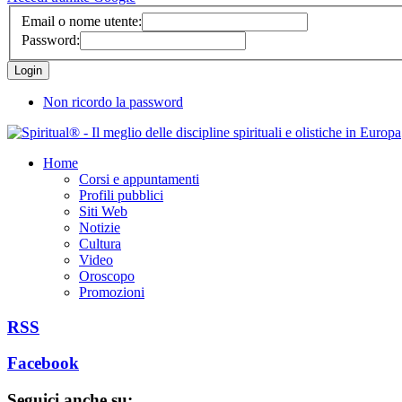
Email o nome utente:
Password:
Non ricordo la password
Home
Corsi e appuntamenti
Profili pubblici
Siti Web
Notizie
Cultura
Video
Oroscopo
Promozioni
RSS
Facebook
Seguici anche su: