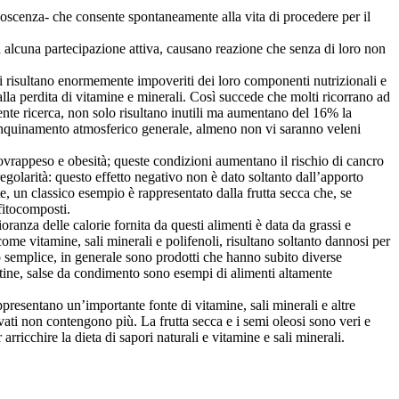
oscenza- che consente spontaneamente alla vita di procedere per il
a alcuna partecipazione attiva, causano reazione che senza di loro non
etali risultano enormemente impoveriti dei loro componenti nutrizionali e
alla perdita di vitamine e minerali. Così succede che molti ricorrano ad
cente ricerca, non solo risultano inutili ma aumentano del 16% la
o l'inquinamento atmosferico generale, almeno non vi saranno veleni
 sovrappeso e obesità; queste condizioni aumentano il rischio di cancro
golarità: questo effetto negativo non è dato soltanto dall’apporto
te, un classico esempio è rappresentato dalla frutta secca che, se
 fitocomposti.
anza delle calorie fornita da questi alimenti è data da grassi e
me vitamine, sali minerali e polifenoli, risultano soltanto dannosi per
o semplice, in generale sono prodotti che hanno subito diverse
tatine, salse da condimento sono esempi di alimenti altamente
presentano un’importante fonte di vitamine, sali minerali e altre
vati non contengono più. La frutta secca e i semi oleosi sono veri e
arricchire la dieta di sapori naturali e vitamine e sali minerali.