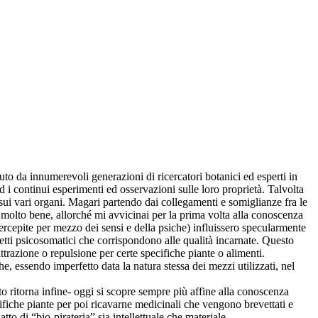
to da innumerevoli generazioni di ricercatori botanici ed esperti in
d i continui esperimenti ed osservazioni sulle loro proprietà. Talvolta
e sui vari organi. Magari partendo dai collegamenti e somiglianze fra le
molto bene, allorché mi avvicinai per la prima volta alla conoscenza
percepite per mezzo dei sensi e della psiche) influissero specularmente
ti psicosomatici che corrispondono alle qualità incarnate. Questo
ttrazione o repulsione per certe specifiche piante o alimenti.
 essendo imperfetto data la natura stessa dei mezzi utilizzati, nel
o ritorna infine- oggi si scopre sempre più affine alla conoscenza
ifiche piante per poi ricavarne medicinali che vengono brevettati e
to di “bio-pirateria” sia intellettuale che materiale.