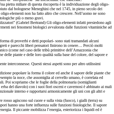
a pietra miliare di questa riscoperta è la individuazione degli oligo-
mpiuto dal bolognese Meneghini che nel 1745, in pieno secolo dei
i oligo-elementi non ha fatto altro che crescere. Nell’uomo ne sono
patologiche più o meno gravi.
zzatori” (Gabriel Bertrand) Gli oligo-elementi infatti presiedono agli
elementi nei fenomeni biologici avvalorata dalle funzioni vitaminiche ad
forma di proverbi e detti popolari- sono stati tramandati alcuni
egreti e parecchi liberi pensatori finirono in cenere… Perciò molti
manico (come nel caso delle tribù primitive dell’Amazzonia che
ne delle piante e delle loro qualità sulla base del colore, del sapore e
te interconnesse. Questi stessi aspetti sono per altro utilissimi
izione popolare la forma il colore ed anche il sapore delle piante che
sempio la noce, che assomiglia al cervello umano, è correlata ed
li. Poi scopriamo che le foglie della polmonaria (somiglianti
ba del diavolo) con i suoi fiori osceni e cavernosi è abbinato ai mali
ionale interno e rapportarsi armonicamente gli uni con gli altri e
e rosso agiscono sul cuore e sulla vista (fuoco), i gialli (terra) su
pori hanno una forte influenza sulle funzioni fisiologiche. Il sapore
nergia. Il piccante mobilizza l’energia, esteriorizza i liquidi ed è