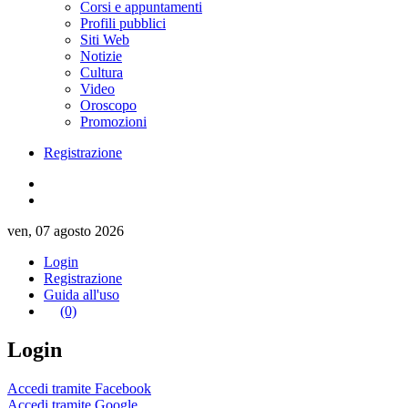
Corsi e appuntamenti
Profili pubblici
Siti Web
Notizie
Cultura
Video
Oroscopo
Promozioni
Registrazione
ven, 07 agosto 2026
Login
Registrazione
Guida all'uso
(0)
Login
Accedi tramite Facebook
Accedi tramite Google