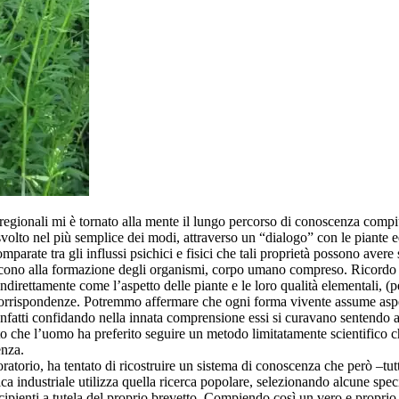
oregionali mi è tornato alla mente il lungo percorso di conoscenza compiu
svolto nel più semplice dei modi, attraverso un “dialogo” con le piante e
parate tra gli influssi psichici e fisici che tali proprietà possono aver
uiscono alla formazione degli organismi, corpo umano compreso. Ricordo 
ndirettamente come l’aspetto delle piante e le loro qualità elementali, (
corrispondenze. Potremmo affermare che ogni forma vivente assume aspet
 Infatti confidando nella innata comprensione essi si curavano sentendo a
che l’uomo ha preferito seguire un metodo limitatamente scientifico che,
enza.
atorio, ha tentato di ricostruire un sistema di conoscenza che però –tutt
ca industriale utilizza quella ricerca popolare, selezionando alcune spec
cipienti a tutela del proprio brevetto. Compiendo così un vero e proprio at