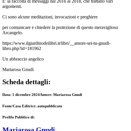
E' la raccolta di messaggi dal 2016 al 2018, che trattano vari
argomenti.
Ci sono alcune meditazioni, invocazioni e preghiere
per comunicare e chiedere la protezione di questo meraviglioso
Arcangelo.
https://www.ilgiardinodeilibri.it/libri/__amore-sei-tu-gnudi-
libro.php?id=181962
Un abbraccio angelico
Mariarosa Gnudi
Scheda dettagli:
Data:
1 dicembre 2024
Autore:
Mariarosa Gnudi
Fonte/Casa Editrice:
autopubblicato
Profilo Pubblico di:
Mariarosa Gnudi