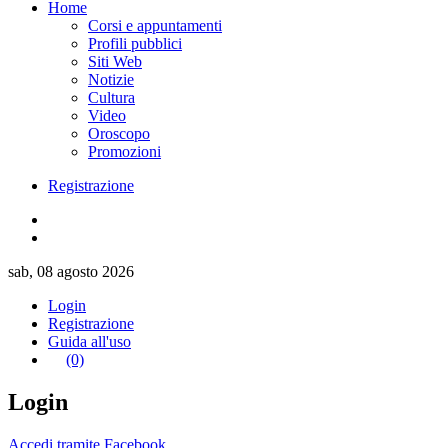
Home
Corsi e appuntamenti
Profili pubblici
Siti Web
Notizie
Cultura
Video
Oroscopo
Promozioni
Registrazione
sab, 08 agosto 2026
Login
Registrazione
Guida all'uso
(0)
Login
Accedi tramite Facebook