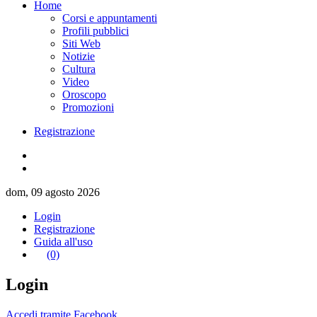
Home
Corsi e appuntamenti
Profili pubblici
Siti Web
Notizie
Cultura
Video
Oroscopo
Promozioni
Registrazione
dom, 09 agosto 2026
Login
Registrazione
Guida all'uso
(0)
Login
Accedi tramite Facebook