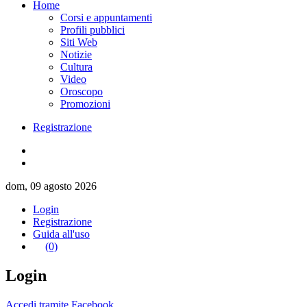
Home
Corsi e appuntamenti
Profili pubblici
Siti Web
Notizie
Cultura
Video
Oroscopo
Promozioni
Registrazione
dom, 09 agosto 2026
Login
Registrazione
Guida all'uso
(0)
Login
Accedi tramite Facebook