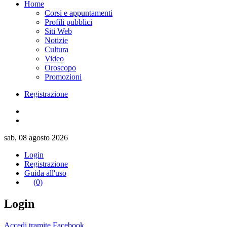
Home
Corsi e appuntamenti
Profili pubblici
Siti Web
Notizie
Cultura
Video
Oroscopo
Promozioni
Registrazione
sab, 08 agosto 2026
Login
Registrazione
Guida all'uso
(0)
Login
Accedi tramite Facebook