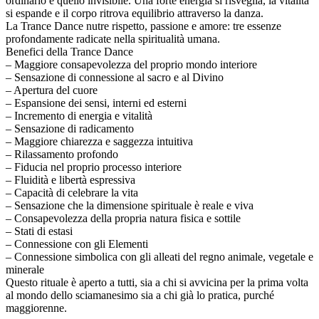
ordinario e quello invisibile. Una forte energia si risveglia, la vitalità
si espande e il corpo ritrova equilibrio attraverso la danza.
La Trance Dance nutre rispetto, passione e amore: tre essenze
profondamente radicate nella spiritualità umana.
Benefici della Trance Dance
– Maggiore consapevolezza del proprio mondo interiore
– Sensazione di connessione al sacro e al Divino
– Apertura del cuore
– Espansione dei sensi, interni ed esterni
– Incremento di energia e vitalità
– Sensazione di radicamento
– Maggiore chiarezza e saggezza intuitiva
– Rilassamento profondo
– Fiducia nel proprio processo interiore
– Fluidità e libertà espressiva
– Capacità di celebrare la vita
– Sensazione che la dimensione spirituale è reale e viva
– Consapevolezza della propria natura fisica e sottile
– Stati di estasi
– Connessione con gli Elementi
– Connessione simbolica con gli alleati del regno animale, vegetale e
minerale
Questo rituale è aperto a tutti, sia a chi si avvicina per la prima volta
al mondo dello sciamanesimo sia a chi già lo pratica, purché
maggiorenne.