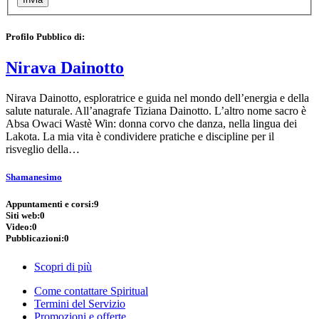
Profilo Pubblico di:
Nirava Dainotto
Nirava Dainotto, esploratrice e guida nel mondo dell’energia e della
salute naturale. All’anagrafe Tiziana Dainotto. L’altro nome sacro è
Absa Owaci Wastè Win: donna corvo che danza, nella lingua dei
Lakota. La mia vita è condividere pratiche e discipline per il
risveglio della…
Shamanesimo
Appuntamenti e corsi:
9
Siti web:
0
Video:
0
Pubblicazioni:
0
Scopri di più
Come contattare Spiritual
Termini del Servizio
Promozioni e offerte