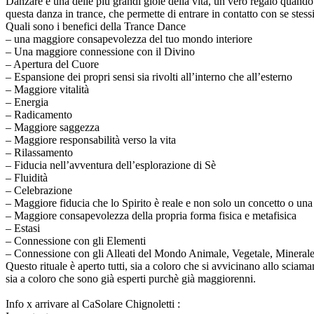
Danzare è una delle più grandi gioie della vita, un vero regalo quando 
questa danza in trance, che permette di entrare in contatto con se stess
Quali sono i benefici della Trance Dance
– una maggiore consapevolezza del tuo mondo interiore
– Una maggiore connessione con il Divino
– Apertura del Cuore
– Espansione dei propri sensi sia rivolti all’interno che all’esterno
– Maggiore vitalità
– Energia
– Radicamento
– Maggiore saggezza
– Maggiore responsabilità verso la vita
– Rilassamento
– Fiducia nell’avventura dell’esplorazione di Sè
– Fluidità
– Celebrazione
– Maggiore fiducia che lo Spirito è reale e non solo un concetto o un
– Maggiore consapevolezza della propria forma fisica e metafisica
– Estasi
– Connessione con gli Elementi
– Connessione con gli Alleati del Mondo Animale, Vegetale, Mineral
Questo rituale è aperto tutti, sia a coloro che si avvicinano allo sciam
sia a coloro che sono già esperti purchè già maggiorenni.
Info x arrivare al CaSolare Chignoletti :