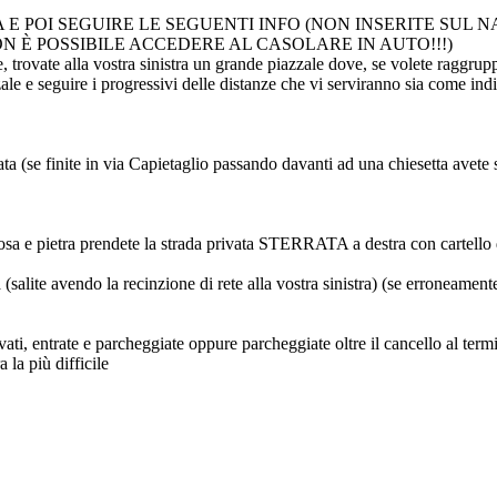
 E POI SEGUIRE LE SEGUENTI INFO (NON INSERITE SUL
È POSSIBILE ACCEDERE AL CASOLARE IN AUTO!!!)
e, trovate alla vostra sinistra un grande piazzale dove, se volete raggrup
ale e seguire i progressivi delle distanze che vi serviranno sia come indi
 (se finite in via Capietaglio passando davanti ad una chiesetta avete s
rosa e pietra prendete la strada privata STERRATA a destra con cartello 
te avendo la recinzione di rete alla vostra sinistra) (se erroneamente c
vati, entrate e parcheggiate oppure parcheggiate oltre il cancello al term
la più difficile