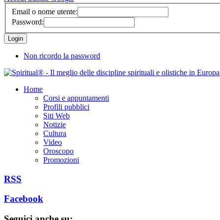
Email o nome utente:
Password:
Non ricordo la password
Home
Corsi e appuntamenti
Profili pubblici
Siti Web
Notizie
Cultura
Video
Oroscopo
Promozioni
RSS
Facebook
Seguici anche su: