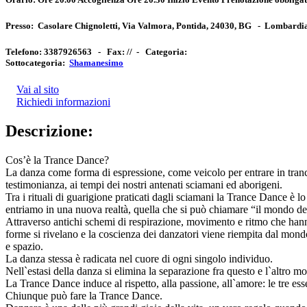
Presso:
Casolare Chignoletti, Via Valmora, Pontida, 24030, BG
-
Lombardi
Telefono:
3387926563 -
Fax:
// -
Categoria:
Sottocategoria:
Shamanesimo
Vai al sito
Richiedi informazioni
Descrizione:
Cos’è la Trance Dance?
La danza come forma di espressione, come veicolo per entrare in trance 
testimonianza, ai tempi dei nostri antenati sciamani ed aborigeni.
Tra i rituali di guarigione praticati dagli sciamani la Trance Dance è l
entriamo in una nuova realtà, quella che si può chiamare “il mondo dello
Attraverso antichi schemi di respirazione, movimento e ritmo che hanno
forme si rivelano e la coscienza dei danzatori viene riempita dal mondo 
e spazio.
La danza stessa è radicata nel cuore di ogni singolo individuo.
Nell`estasi della danza si elimina la separazione fra questo e l`altro mo
La Trance Dance induce al rispetto, alla passione, all`amore: le tre esse
Chiunque può fare la Trance Dance.