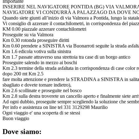
Importante
INSERIRE NEL NAVIGATORE PONTIDA (BG) VIA VALMORA
NAVIGATORE VI CONDURRÀ A PALAZZAGO DA DOVE NON 
Quando siete giunti all’inizio di via Valmora a Pontida, lungo la statal
Vi consiglio di azzerare il contachilometri, in corrispondenza del piazz
KM 0.00 piazzale azzerare contachilometri
Proseguite su via Valmora
Km 0.30 rotonda proseguire diritti
Km 0.60 prendete a SINISTRA via Buonarroti seguite la strada asfaltata
Km 1.6 edicola votiva sulla sinistra
Km 1.7 passate attraverso una strettoia tra case di un borgo antico
Proseguire salendo in mezzo ai boschi
Km 2.3 termine della strada asfaltata in corrispondenza di case color 
dopo 200 mt Km 2.5
fare molta attenzione e prendere la STRADINA a SINISTRA in salita (sali
sbagliato e dovete tornare indietro),
Km 2.6 scollinate e proseguite nel bosco
Km 2.8 sulla destra troverete un cancello aperto e finalmente siete arri
Ad ogni dubbio, proseguite sempre scegliendo la soluzione che sembra 
Per info e assistenza on line tel 331 3129298 Maurilio
Ogni viaggio e' una scoperta di se stessi
Buon viaggio
Dove siamo: