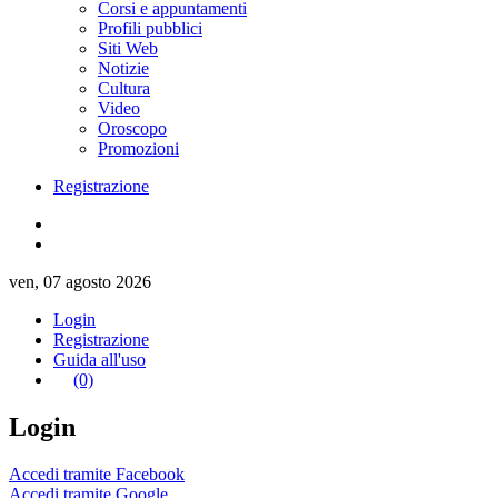
Corsi e appuntamenti
Profili pubblici
Siti Web
Notizie
Cultura
Video
Oroscopo
Promozioni
Registrazione
ven, 07 agosto 2026
Login
Registrazione
Guida all'uso
(0)
Login
Accedi tramite Facebook
Accedi tramite Google