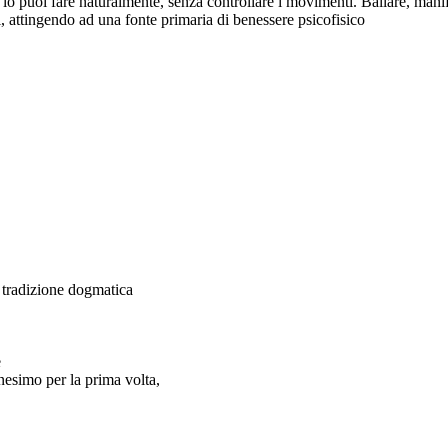
lo puoi fare naturalmente, senza controllare i movimenti. Ballare, manife
i, attingendo ad una fonte primaria di benessere psicofisico
a tradizione dogmatica
e
anesimo per la prima volta,