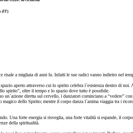
a
(IT)
risale a migliaia di anni fa. Infatti le sue radici vanno indietro nel tem
o spazio aperto attraverso cui lo spirito celebra l`esistenza dentro di no
 spirito”, oltre il tempo e lo spazio dove tutto è possibile.
 un`azione diretta sul cervello, i danzatori cominciano a “vedere” con i 
magico dello Spirito; mentre il corpo danza l`anima viaggia tra i ricordi
ndo. Una forte energia si risveglia, una forte vitalità si espande, il cor
nze della spiritualità.