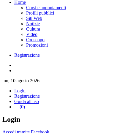
Home
Corsi e appuntamenti
Profili pubblici
Siti Web
Notizie
Cultura
Video
Oroscopo
Promozioni
Registrazione
lun, 10 agosto 2026
Login
Registrazione
Guida all'uso
(0)
Login
Accedi tramite Facebook