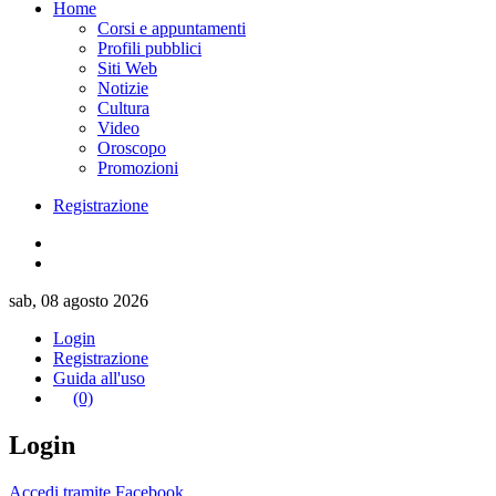
Home
Corsi e appuntamenti
Profili pubblici
Siti Web
Notizie
Cultura
Video
Oroscopo
Promozioni
Registrazione
sab, 08 agosto 2026
Login
Registrazione
Guida all'uso
(0)
Login
Accedi tramite Facebook