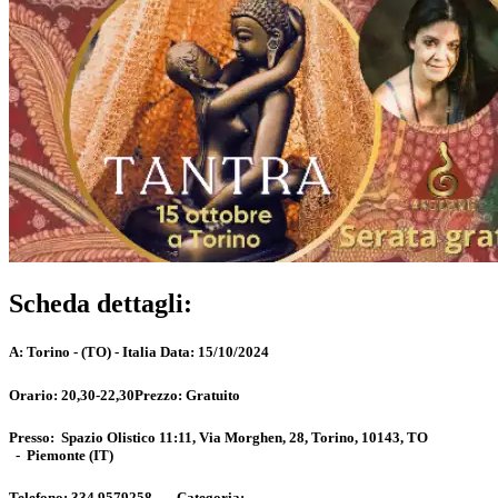
Scheda dettagli:
A:
Torino - (TO) - Italia
Data:
15/10/2024
Orario:
20,30-22,30
Prezzo:
Gratuito
Presso:
Spazio Olistico 11:11, Via Morghen, 28, Torino, 10143, TO
-
Piemonte
(IT)
Telefono:
334 9579258 -
Categoria: