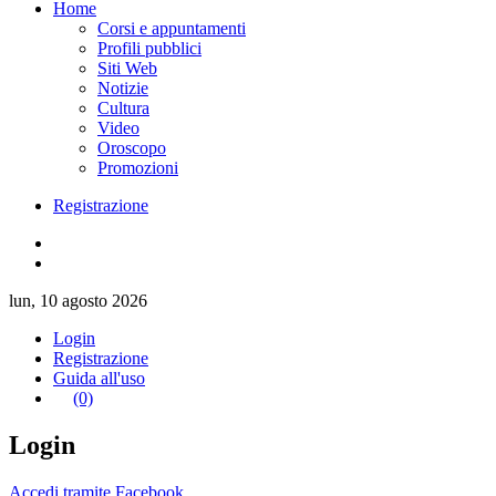
Home
Corsi e appuntamenti
Profili pubblici
Siti Web
Notizie
Cultura
Video
Oroscopo
Promozioni
Registrazione
lun, 10 agosto 2026
Login
Registrazione
Guida all'uso
(0)
Login
Accedi tramite Facebook