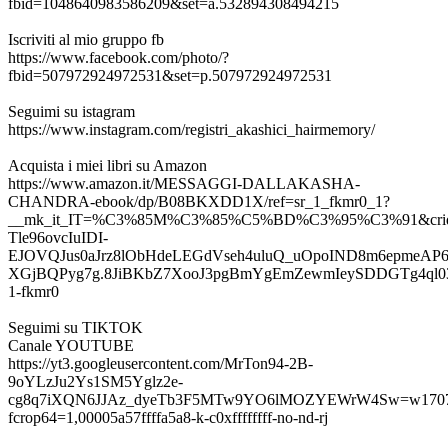
fbid=1048640983586209&set=a.532894308494215
Iscriviti al mio gruppo fb
https://www.facebook.com/photo/?
fbid=507972924972531&set=p.507972924972531
Seguimi su istagram
https://www.instagram.com/registri_akashici_hairmemory/
Acquista i miei libri su Amazon
https://www.amazon.it/MESSAGGI-DALLAKASHA-
CHANDRA-ebook/dp/B08BKXDD1X/ref=sr_1_fkmr0_1?
__mk_it_IT=%C3%85M%C3%85%C5%BD%C3%95%C3%91&crid=
Tle96ovcIuIDI-
EJOVQJus0aJrz8lObHdeLEGdVseh4uluQ_uOpoIND8m6epmeAP6
XGjBQPyg7g.8JiBKbZ7XooJ3pgBmYgEmZewmIeySDDGTg4ql03H7X
1-fkmr0
Seguimi su TIKTOK
Canale YOUTUBE
https://yt3.googleusercontent.com/MrTon94-2B-
9oYLzJu2Ys1SM5Yglz2e-
cg8q7iXQN6JJAz_dyeTb3F5MTw9YO6lMOZYEWrW4Sw=w170
fcrop64=1,00005a57ffffa5a8-k-c0xffffffff-no-nd-rj