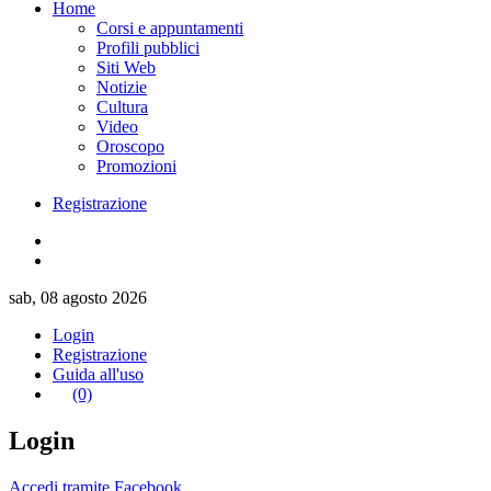
Home
Corsi e appuntamenti
Profili pubblici
Siti Web
Notizie
Cultura
Video
Oroscopo
Promozioni
Registrazione
sab, 08 agosto 2026
Login
Registrazione
Guida all'uso
(0)
Login
Accedi tramite Facebook