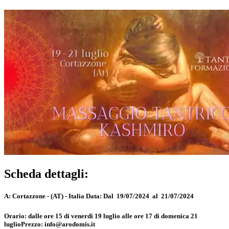
Scheda dettagli:
A:
Cortazzone - (AT) - Italia
Data:
Dal 19/07/2024 al 21/07/2024
Orario:
dalle ore 15 di venerdì 19 luglio alle ore 17 di domenica 21
luglio
Prezzo:
info@arodomis.it