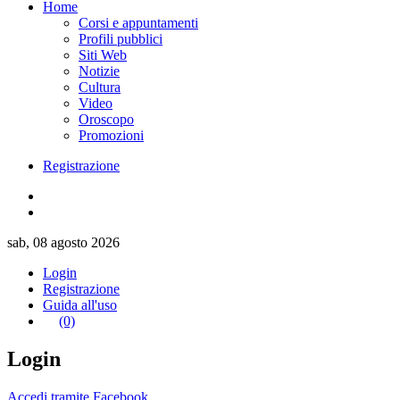
Home
Corsi e appuntamenti
Profili pubblici
Siti Web
Notizie
Cultura
Video
Oroscopo
Promozioni
Registrazione
sab, 08 agosto 2026
Login
Registrazione
Guida all'uso
(0)
Login
Accedi tramite Facebook