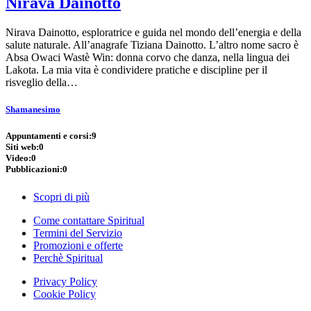
Nirava Dainotto
Nirava Dainotto, esploratrice e guida nel mondo dell’energia e della
salute naturale. All’anagrafe Tiziana Dainotto. L’altro nome sacro è
Absa Owaci Wastè Win: donna corvo che danza, nella lingua dei
Lakota. La mia vita è condividere pratiche e discipline per il
risveglio della…
Shamanesimo
Appuntamenti e corsi:
9
Siti web:
0
Video:
0
Pubblicazioni:
0
Scopri di più
Come contattare Spiritual
Termini del Servizio
Promozioni e offerte
Perchè Spiritual
Privacy Policy
Cookie Policy