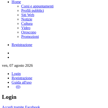
Home
Corsi e appuntamenti
Profili pubblici
Siti Web
Notizie
Cultura
Video
Oroscopo
Promozioni
Registrazione
ven, 07 agosto 2026
Login
Registrazione
Guida all'uso
(0)
Login
Accedi tramite Facebook