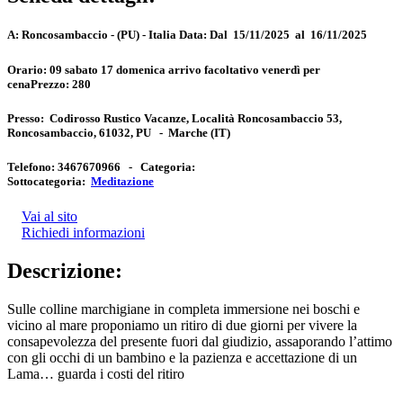
A:
Roncosambaccio - (PU) - Italia
Data:
Dal 15/11/2025 al 16/11/2025
Orario:
09 sabato 17 domenica arrivo facoltativo venerdì per
cena
Prezzo:
280
Presso:
Codirosso Rustico Vacanze, Località Roncosambaccio 53,
Roncosambaccio, 61032, PU
-
Marche
(IT)
Telefono:
3467670966 -
Categoria:
Sottocategoria:
Meditazione
Vai al sito
Richiedi informazioni
Descrizione:
Sulle colline marchigiane in completa immersione nei boschi e
vicino al mare proponiamo un ritiro di due giorni per vivere la
consapevolezza del presente fuori dal giudizio, assaporando l’attimo
con gli occhi di un bambino e la pazienza e accettazione di un
Lama… guarda i costi del ritiro