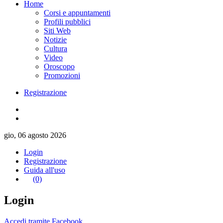
Home
Corsi e appuntamenti
Profili pubblici
Siti Web
Notizie
Cultura
Video
Oroscopo
Promozioni
Registrazione
gio, 06 agosto 2026
Login
Registrazione
Guida all'uso
(0)
Login
Accedi tramite Facebook