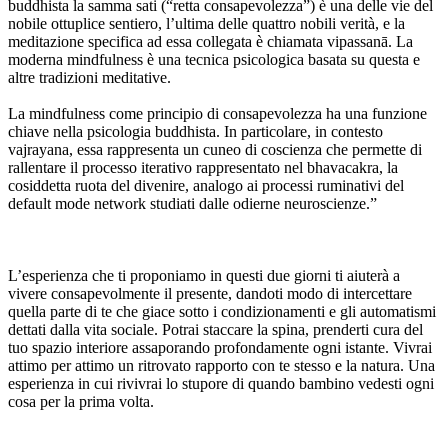
buddhista la samma sati (“retta consapevolezza”) è una delle vie del
nobile ottuplice sentiero, l’ultima delle quattro nobili verità, e la
meditazione specifica ad essa collegata è chiamata vipassanā. La
moderna mindfulness è una tecnica psicologica basata su questa e
altre tradizioni meditative.
La mindfulness come principio di consapevolezza ha una funzione
chiave nella psicologia buddhista. In particolare, in contesto
vajrayana, essa rappresenta un cuneo di coscienza che permette di
rallentare il processo iterativo rappresentato nel bhavacakra, la
cosiddetta ruota del divenire, analogo ai processi ruminativi del
default mode network studiati dalle odierne neuroscienze.”
L’esperienza che ti proponiamo in questi due giorni ti aiuterà a
vivere consapevolmente il presente, dandoti modo di intercettare
quella parte di te che giace sotto i condizionamenti e gli automatismi
dettati dalla vita sociale. Potrai staccare la spina, prenderti cura del
tuo spazio interiore assaporando profondamente ogni istante. Vivrai
attimo per attimo un ritrovato rapporto con te stesso e la natura. Una
esperienza in cui rivivrai lo stupore di quando bambino vedesti ogni
cosa per la prima volta.