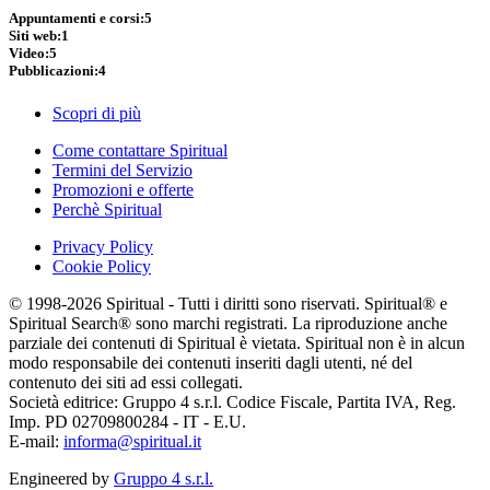
Appuntamenti e corsi:
5
Siti web:
1
Video:
5
Pubblicazioni:
4
Scopri di più
Come contattare Spiritual
Termini del Servizio
Promozioni e offerte
Perchè Spiritual
Privacy Policy
Cookie Policy
© 1998-2026 Spiritual - Tutti i diritti sono riservati. Spiritual® e
Spiritual Search® sono marchi registrati. La riproduzione anche
parziale dei contenuti di Spiritual è vietata. Spiritual non è in alcun
modo responsabile dei contenuti inseriti dagli utenti, né del
contenuto dei siti ad essi collegati.
Società editrice: Gruppo 4 s.r.l. Codice Fiscale, Partita IVA, Reg.
Imp. PD 02709800284 - IT - E.U.
E-mail:
informa@spiritual.it
Engineered by
Gruppo 4 s.r.l.