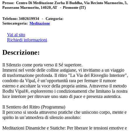
Presso:
Centro Di Meditazione Zorba Il Buddha, Via Recinto Marmorito, 5,
Passerano Marmorito, 14020, AT
-
Piemonte
(IT)
Telefono:
3402619934 -
Categoria:
Sottocategoria:
Meditazione
Vai al sito
Richiedi informazioni
Descrizione:
Il Silenzio come porta verso il Sé superiore.
Immersi nel verde delle colline astigiane, vi invitiamo a un viaggio
di trasformazione profonda. Il ritiro "La Via del Risveglio Interiore",
condotto da Vipal, è un’opportunità rara per fermare il rumore
esterno e ascoltare la voce della propria anima. Attraverso il metodo
Bodhi Vipal®, esploreremo i condizionamenti che limitano la nostra
luce interiore per ritrovare uno stato di pace e presenza autentica.
Il Sentiero del Ritiro (Programma)
Il percorso si snoda attraverso pratiche che uniscono corpo, mente e
spirito in un’atmosfera di silenzio assoluto:
Meditazioni Dinamiche e Statiche: Per liberare le tensioni emotive e