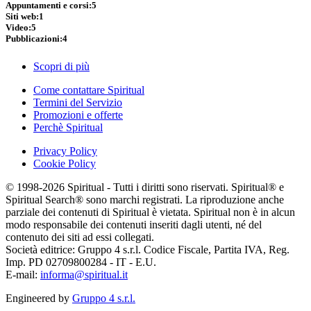
Appuntamenti e corsi:
5
Siti web:
1
Video:
5
Pubblicazioni:
4
Scopri di più
Come contattare Spiritual
Termini del Servizio
Promozioni e offerte
Perchè Spiritual
Privacy Policy
Cookie Policy
© 1998-2026 Spiritual - Tutti i diritti sono riservati. Spiritual® e
Spiritual Search® sono marchi registrati. La riproduzione anche
parziale dei contenuti di Spiritual è vietata. Spiritual non è in alcun
modo responsabile dei contenuti inseriti dagli utenti, né del
contenuto dei siti ad essi collegati.
Società editrice: Gruppo 4 s.r.l. Codice Fiscale, Partita IVA, Reg.
Imp. PD 02709800284 - IT - E.U.
E-mail:
informa@spiritual.it
Engineered by
Gruppo 4 s.r.l.