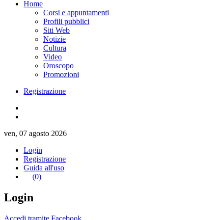
Home
Corsi e appuntamenti
Profili pubblici
Siti Web
Notizie
Cultura
Video
Oroscopo
Promozioni
Registrazione
ven, 07 agosto 2026
Login
Registrazione
Guida all'uso
(0)
Login
Accedi tramite Facebook