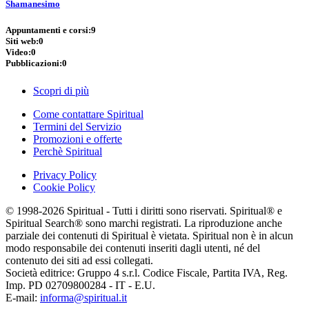
Shamanesimo
Appuntamenti e corsi:
9
Siti web:
0
Video:
0
Pubblicazioni:
0
Scopri di più
Come contattare Spiritual
Termini del Servizio
Promozioni e offerte
Perchè Spiritual
Privacy Policy
Cookie Policy
© 1998-2026 Spiritual - Tutti i diritti sono riservati. Spiritual® e
Spiritual Search® sono marchi registrati. La riproduzione anche
parziale dei contenuti di Spiritual è vietata. Spiritual non è in alcun
modo responsabile dei contenuti inseriti dagli utenti, né del
contenuto dei siti ad essi collegati.
Società editrice: Gruppo 4 s.r.l. Codice Fiscale, Partita IVA, Reg.
Imp. PD 02709800284 - IT - E.U.
E-mail:
informa@spiritual.it