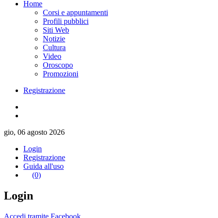
Home
Corsi e appuntamenti
Profili pubblici
Siti Web
Notizie
Cultura
Video
Oroscopo
Promozioni
Registrazione
gio, 06 agosto 2026
Login
Registrazione
Guida all'uso
(0)
Login
Accedi tramite Facebook