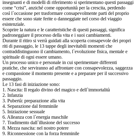
insegnanti e di modelli di riferimento si sperimentano questi passaggi
come “crisi”, anziché come opportunità per la crescita, perdendo
così l`occasione per trasformare consapevolmente parti del proprio
essere che sono state ferite o danneggiate nel corso del viaggio
esistenziale.
Scoprire la natura e le caratteristiche di questi passaggi, significa
padroneggiare il processo della vita e i suoi cambiamenti.
Durante il ritiro si verrà guidati alla scoperta consapevole dei propri
riti di passaggio, le 13 tappe degli inevitabili momenti che
contraddistinguono il cambiamento, l`evoluzione fisica, mentale e
spirituale di ogni essere umano.
Un processo unico e personale in cui sperimentare differenti
pratiche, che serviranno ad affrontare con consapevolezza, saggezza
e compassione il momento presente e a preparare per il successivo
passaggio.
Le 13 fasi di iniziazione sono:
1. Nascita: Il regalo divino del magico e dell`immortalità
2. Infanzia
3. Pubertà: preparazione alla vita
4. Separazione dal femminile
5. Iniziazione sessuale
6. Alleanza con l`energia maschile
7. Tradimento dall`illusione del successo
8. Mezza nascita: nel nostro potere
9. Riconnessione con la forza femminile