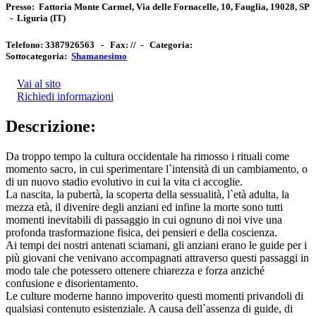
Presso:
Fattoria Monte Carmel, Via delle Fornacelle, 10, Fauglia, 19028, SP
-
Liguria
(IT)
Telefono:
3387926563 -
Fax:
// -
Categoria:
Sottocategoria:
Shamanesimo
Vai al sito
Richiedi informazioni
Descrizione:
Da troppo tempo la cultura occidentale ha rimosso i rituali come
momento sacro, in cui sperimentare l`intensità di un cambiamento, o
di un nuovo stadio evolutivo in cui la vita ci accoglie.
La nascita, la pubertà, la scoperta della sessualità, l`età adulta, la
mezza età, il divenire degli anziani ed infine la morte sono tutti
momenti inevitabili di passaggio in cui ognuno di noi vive una
profonda trasformazione fisica, dei pensieri e della coscienza.
Ai tempi dei nostri antenati sciamani, gli anziani erano le guide per i
più giovani che venivano accompagnati attraverso questi passaggi in
modo tale che potessero ottenere chiarezza e forza anziché
confusione e disorientamento.
Le culture moderne hanno impoverito questi momenti privandoli di
qualsiasi contenuto esistenziale. A causa dell`assenza di guide, di