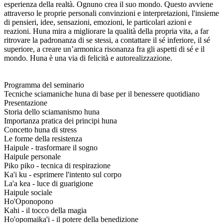
esperienza della realtà. Ognuno crea il suo mondo. Questo avviene
attraverso le proprie personali convinzioni e interpretazioni, l'insieme
di pensieri, idee, sensazioni, emozioni, le particolari azioni e
reazioni. Huna mira a migliorare la qualità della propria vita, a far
ritrovare la padronanza di se stessi, a contattare il sé inferiore, il sé
superiore, a creare un’armonica risonanza fra gli aspetti di sé e il
mondo. Huna è una via di felicità e autorealizzazione.
Programma del seminario
Tecniche sciamaniche huna di base per il benessere quotidiano
Presentazione
Storia dello sciamanismo huna
Importanza pratica dei principi huna
Concetto huna di stress
Le forme della resistenza
Haipule - trasformare il sogno
Haipule personale
Piko piko - tecnica di respirazione
Ka'i ku - esprimere l'intento sul corpo
La'a kea - luce di guarigione
Haipule sociale
Ho'Oponopono
Kahi - il tocco della magia
Ho'opomaika'i - il potere della benedizione