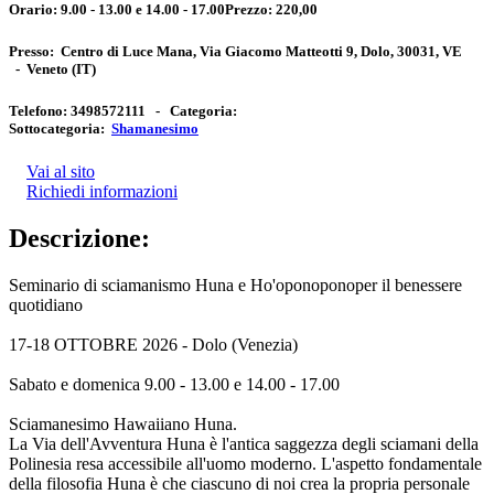
Orario:
9.00 - 13.00 e 14.00 - 17.00
Prezzo:
220,00
Presso:
Centro di Luce Mana, Via Giacomo Matteotti 9, Dolo, 30031, VE
-
Veneto
(IT)
Telefono:
3498572111 -
Categoria:
Sottocategoria:
Shamanesimo
Vai al sito
Richiedi informazioni
Descrizione:
Seminario di sciamanismo Huna e Ho'oponoponoper il benessere
quotidiano
17-18 OTTOBRE 2026 - Dolo (Venezia)
Sabato e domenica 9.00 - 13.00 e 14.00 - 17.00
Sciamanesimo Hawaiiano Huna.
La Via dell'Avventura Huna è l'antica saggezza degli sciamani della
Polinesia resa accessibile all'uomo moderno. L'aspetto fondamentale
della filosofia Huna è che ciascuno di noi crea la propria personale