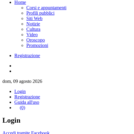
Home
Corsi e appuntamenti
Profili pubblici
Siti Web
Notizie
Cultura
Video
Oroscopo
Promozioni
Registrazione
dom, 09 agosto 2026
Login
Registrazione
Guida all'uso
(0)
Login
Accedi tramite Facebook