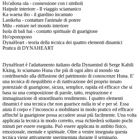
Ho'ailona ola - connessione con i simboli
Haipule interiore - Il viaggio sciamanico
Ka waena iho - il giardino incantato
Lanikeha - contattare l'animale di potere
Milu - entrare nel mondo interiore
Isola di bali hai - contatto spirituale di guarigione
Ho'oponopono
DynaHeart - teoria della tecnica dei quattro elementi dinamici
Pratica di DYNAHEART
DynaHeart è l'adattamento italiano della Dynamind di Serge Kahili
Kking, lo sciamano Huna che più di ogni altro al mondo sta
contribuendo alla diffusione del patrimonio di conoscenze Huna. E'
una tecnica di riequilibrio e di riattivazione del proprio innato
potenziale di guarigione, sicura, semplice, rapida ed efficace che si
basa su una composizione di parole, tatto, respirazione e
immaginazione di straordinario rendimento. I quattro elementi
dinamici è una tecnica che non guarisce nulla in sé e per sé. Essa
aiuta il corpo e l’inconscio a mobilitarsi in modo pratico ed efficace
affinché la guarigione possa accadere assai più facilmente. Una volta
applicata la tecnica in modo corretto, essa richiederà soltanto pochi
minuti per essere eseguita. Può essere applicata in ambito fisico,
emozionale, mentale e spirituale. Oltre a venire insegnata questa
tecnica viene attivamente sperimentata durante il seminario.