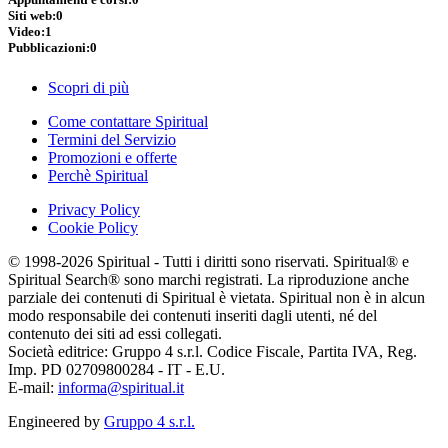
Siti web:
0
Video:
1
Pubblicazioni:
0
Scopri di più
Come contattare Spiritual
Termini del Servizio
Promozioni e offerte
Perchè Spiritual
Privacy Policy
Cookie Policy
© 1998-2026 Spiritual - Tutti i diritti sono riservati. Spiritual® e
Spiritual Search® sono marchi registrati. La riproduzione anche
parziale dei contenuti di Spiritual è vietata. Spiritual non è in alcun
modo responsabile dei contenuti inseriti dagli utenti, né del
contenuto dei siti ad essi collegati.
Società editrice: Gruppo 4 s.r.l. Codice Fiscale, Partita IVA, Reg.
Imp. PD 02709800284 - IT - E.U.
E-mail:
informa@spiritual.it
Engineered by
Gruppo 4 s.r.l.