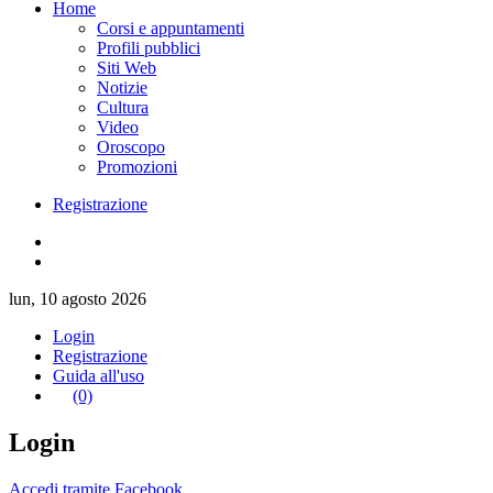
Home
Corsi e appuntamenti
Profili pubblici
Siti Web
Notizie
Cultura
Video
Oroscopo
Promozioni
Registrazione
lun, 10 agosto 2026
Login
Registrazione
Guida all'uso
(0)
Login
Accedi tramite Facebook