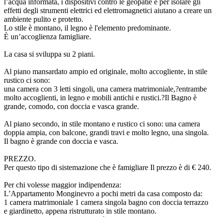
l’acqua informata, i dispositivi contro le geopatie e per isolare gli
effetti degli strumenti elettrici ed elettromagnetici aiutano a creare un
ambiente pulito e protetto.
Lo stile è montano, il legno è l'elemento predominante.
È un’accoglienza famigliare.
La casa si sviluppa su 2 piani.
Al piano mansardato ampio ed originale, molto accogliente, in stile
rustico ci sono:
una camera con 3 letti singoli, una camera matrimoniale,?entrambe
molto accoglienti, in legno e mobili antichi e rustici.?Il Bagno è
grande, comodo, con doccia e vasca grande.
Al piano secondo, in stile montano e rustico ci sono: una camera
doppia ampia, con balcone, grandi travi e molto legno, una singola.
Il bagno è grande con doccia e vasca.
PREZZO.
Per questo tipo di sistemazione che è famigliare Il prezzo è di € 240.
Per chi volesse maggior indipendenza:
L’Appartamento Monginevro a pochi metri da casa composto da:
1 camera matrimoniale 1 camera singola bagno con doccia terrazzo
e giardinetto, appena ristrutturato in stile montano.