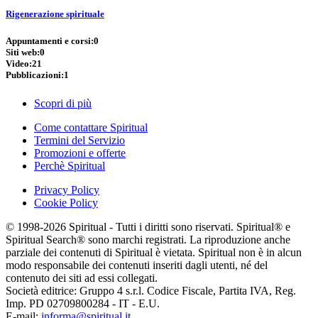
Rigenerazione spirituale
Appuntamenti e corsi:
0
Siti web:
0
Video:
21
Pubblicazioni:
1
Scopri di più
Come contattare Spiritual
Termini del Servizio
Promozioni e offerte
Perchè Spiritual
Privacy Policy
Cookie Policy
© 1998-2026 Spiritual - Tutti i diritti sono riservati. Spiritual® e
Spiritual Search® sono marchi registrati. La riproduzione anche
parziale dei contenuti di Spiritual è vietata. Spiritual non è in alcun
modo responsabile dei contenuti inseriti dagli utenti, né del
contenuto dei siti ad essi collegati.
Società editrice: Gruppo 4 s.r.l. Codice Fiscale, Partita IVA, Reg.
Imp. PD 02709800284 - IT - E.U.
E-mail:
informa@spiritual.it