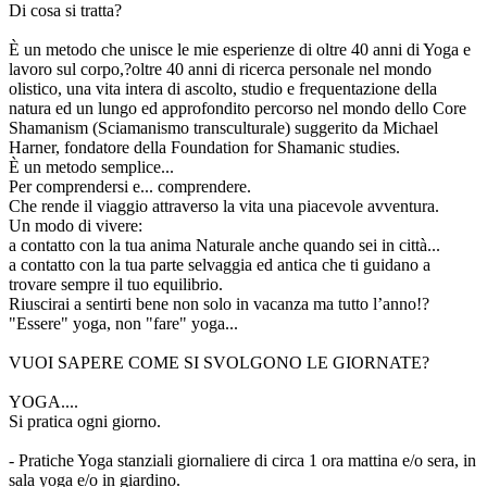
Di cosa si tratta?
È un metodo che unisce le mie esperienze di oltre 40 anni di Yoga e
lavoro sul corpo,?oltre 40 anni di ricerca personale nel mondo
olistico, una vita intera di ascolto, studio e frequentazione della
natura ed un lungo ed approfondito percorso nel mondo dello Core
Shamanism (Sciamanismo transculturale) suggerito da Michael
Harner, fondatore della Foundation for Shamanic studies.
È un metodo semplice...
Per comprendersi e... comprendere.
Che rende il viaggio attraverso la vita una piacevole avventura.
Un modo di vivere:
a contatto con la tua anima Naturale anche quando sei in città...
a contatto con la tua parte selvaggia ed antica che ti guidano a
trovare sempre il tuo equilibrio.
Riuscirai a sentirti bene non solo in vacanza ma tutto l’anno!?
"Essere" yoga, non "fare" yoga...
VUOI SAPERE COME SI SVOLGONO LE GIORNATE?
YOGA....
Si pratica ogni giorno.
- Pratiche Yoga stanziali giornaliere di circa 1 ora mattina e/o sera, in
sala yoga e/o in giardino.