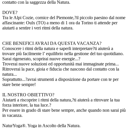
contatto con la saggezza della Natura.
DOVE?
Tra le Alpi Cozie, cornice del Piemonte,?il piccolo paesino dal nome
affascinante: Oulx (TO) a meno di 1 ora da Torino ti attende per
aiutarti a sentire i veri ritmi della natura.
CHE BENEFICI AVRAI DA QUESTA VACANZA?
Conoscere i ritmi della natura e saperli interpretare?ti aiuterà a
trovare più facilmente l’ equilibrio nella gestione del tuo quotidiano.
Sarai rigenerato, scoprirai nuove energie...?
Troverai nuove soluzioni ed opportunità mai immaginate prima...
Ritroverai la pace, gioia e fiducia che nascono dal contatto con la
natura...
Soprattutto...?avrai strumenti a disposizione da portare con te per
stare bene sempre!
IL NOSTRO OBIETTIVO?
Aiutarti a riscoprire i ritmi della natura,?ti aiuterà a ritrovare la tua
forza interiore, la tua luce.?
Per essere in grado di stare bene sempre, anche quando non sarai più
in vacanza.
NaturYoga®. Yoga in Ascolto della Natura.