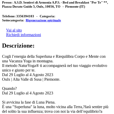
Presso:
A.S.D. Sentieri di Armonia A.P.S. - Bed and Breakfast "Per Te" **,
Piazza Dorato Guido 5, Oulx, 10056, TO
-
Piemonte
(IT)
Telefono:
3356394103 -
Categoria:
Sottocategoria:
Rigenerazione spirituale
Vai al sito
Richiedi informazioni
Descrizione:
Cogli l’energia della Superluna e Riequilibra Corpo e Mente con
una Vacanza Yoga in montagna.
Il metodo NaturYoga® ti accompagnerà nel tuo viaggio evolutivo
unico e giusto per te.
Dal 29 Luglio al 4 Agosto 2023
Oulx | Alta Valle di Susa | Piemonte.
Quando?
Dal 29 Luglio al 4 Agosto 2023
Si avvicina la fase di Luna Piena.
È una "Superluna" la luna, molto vicina alla Terra,?farà sentire più
del solito la sua influenza; trova con noi la via dell’equilibrio?a