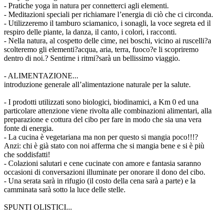
- Pratiche yoga in natura per connetterci agli elementi.
- Meditazioni speciali per richiamare l’energia di ciò che ci circonda.
- Utilizzeremo il tamburo sciamanico, i sonagli, la voce segreta ed il
respiro delle piante, la danza, il canto, i colori, i racconti.
- Nella natura, al cospetto delle cime, nei boschi, vicino ai ruscelli?a
scolteremo gli elementi?acqua, aria, terra, fuoco?e li scopriremo
dentro di noi.? Sentirne i ritmi?sarà un bellissimo viaggio.
- ALIMENTAZIONE...
introduzione generale all’alimentazione naturale per la salute.
- I prodotti utilizzati sono biologici, biodinamici, a Km 0 ed una
particolare attenzione viene rivolta alle combinazioni alimentari, alla
preparazione e cottura del cibo per fare in modo che sia una vera
fonte di energia.
- La cucina è vegetariana ma non per questo si mangia poco!!!?
Anzi: chi è già stato con noi afferma che si mangia bene e si è più
che soddisfatti!
- Colazioni salutari e cene cucinate con amore e fantasia saranno
occasioni di conversazioni illuminate per onorare il dono del cibo.
- Una serata sarà in rifugio (il costo della cena sarà a parte) e la
camminata sarà sotto la luce delle stelle.
SPUNTI OLISTICI...