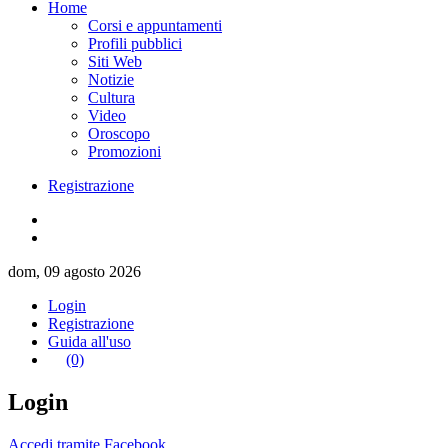
Home
Corsi e appuntamenti
Profili pubblici
Siti Web
Notizie
Cultura
Video
Oroscopo
Promozioni
Registrazione
dom, 09 agosto 2026
Login
Registrazione
Guida all'uso
(0)
Login
Accedi tramite Facebook