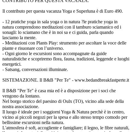
CONTRIBUTO PER QUESTA VACANZA.
Il contributo per questa vacanza Yoga e Superluna è di Euro 490.
- 12 pratiche yoga in sala yoga o in natura ?le pratiche yoga in
natura comprendono meditazioni con il tamburo sciamanico ed i
sonagli: lo sciamano che è in noi sa e ci guida, parla quando
lasciamo la mente.
- Meditazioni con Plants Play: strumento per ascoltare la voce delle
piante e risuonare con l’universo.
- Ogni giorno le escursioni sono accompagnate da guide
naturalistiche e scopriremo flora, fauna, tradizioni, leggende e luoghi
energetici.
- Satsang, conversazioni illuminate.
SISTEMAZIONE. Il B&B "Per Te" - www.bedandbreakfastperte.it
Il B&B "Per Te" è casa mia ed è a disposizione per i soci che
vengono da lontano.
Nel borgo storico del paesino di Oulx (TO), vicino alla sede della
nostra associazione.
Il luogo è ideale per i soggiorni Yoga & Natura perchè è in centro,
vicino ai piccoli negozi per la spesa e allo stesso tempo comodo per
bellissime escursioni nella natura.
L'atmosfera è soft, accogliente e famigliare; il legno, le fibre naturali,