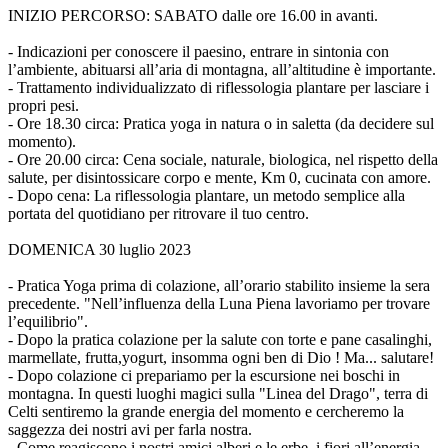
INIZIO PERCORSO: SABATO dalle ore 16.00 in avanti.
- Indicazioni per conoscere il paesino, entrare in sintonia con
l’ambiente, abituarsi all’aria di montagna, all’altitudine è importante.
- Trattamento individualizzato di riflessologia plantare per lasciare i
propri pesi.
- Ore 18.30 circa: Pratica yoga in natura o in saletta (da decidere sul
momento).
- Ore 20.00 circa: Cena sociale, naturale, biologica, nel rispetto della
salute, per disintossicare corpo e mente, Km 0, cucinata con amore.
- Dopo cena: La riflessologia plantare, un metodo semplice alla
portata del quotidiano per ritrovare il tuo centro.
DOMENICA 30 luglio 2023
- Pratica Yoga prima di colazione, all’orario stabilito insieme la sera
precedente. "Nell’influenza della Luna Piena lavoriamo per trovare
l’equilibrio".
- Dopo la pratica colazione per la salute con torte e pane casalinghi,
marmellate, frutta,yogurt, insomma ogni ben di Dio ! Ma... salutare!
- Dopo colazione ci prepariamo per la escursione nei boschi in
montagna. In questi luoghi magici sulla "Linea del Drago", terra di
Celti sentiremo la grande energia del momento e cercheremo la
saggezza dei nostri avi per farla nostra.
- Come reagiscono i nostri amici alberi e le erbe, i fiori all’energia