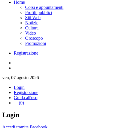
Home
Corsi e appuntamenti
Profili pubblici
Siti Web
Notizie
Cultura
Video
Oroscopo
Promozioni
Registrazione
ven, 07 agosto 2026
Login
Registrazione
Guida all'uso
(0)
Login
Accedi tramite Facebook