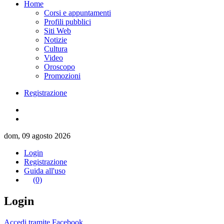
Home
Corsi e appuntamenti
Profili pubblici
Siti Web
Notizie
Cultura
Video
Oroscopo
Promozioni
Registrazione
dom, 09 agosto 2026
Login
Registrazione
Guida all'uso
(0)
Login
Accedi tramite Facebook