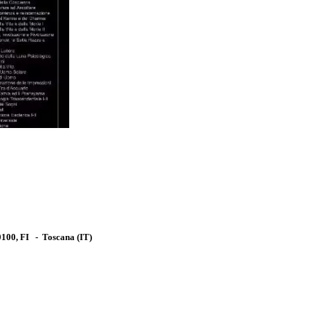
0100, FI
-
Toscana
(IT)