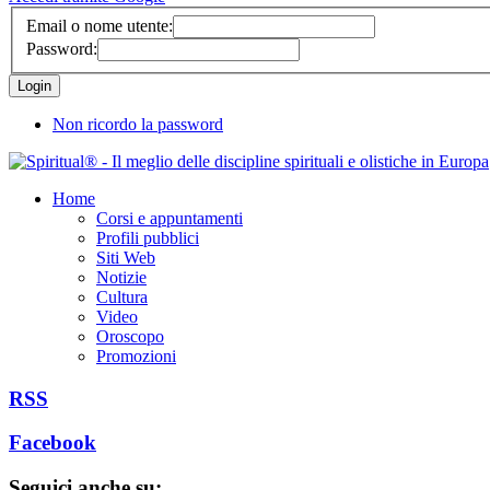
Email o nome utente:
Password:
Non ricordo la password
Home
Corsi e appuntamenti
Profili pubblici
Siti Web
Notizie
Cultura
Video
Oroscopo
Promozioni
RSS
Facebook
Seguici anche su: