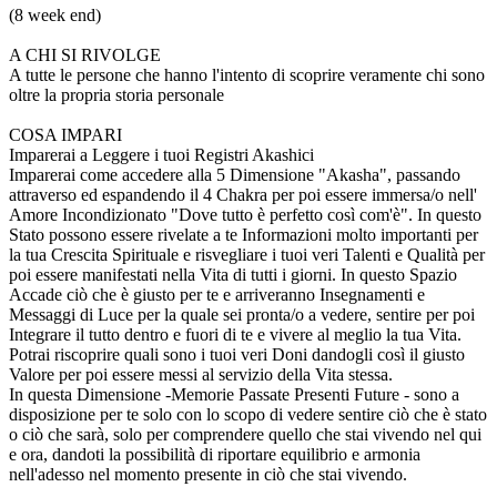
(8 week end)
A CHI SI RIVOLGE
A tutte le persone che hanno l'intento di scoprire veramente chi sono
oltre la propria storia personale
COSA IMPARI
Imparerai a Leggere i tuoi Registri Akashici
Imparerai come accedere alla 5 Dimensione "Akasha", passando
attraverso ed espandendo il 4 Chakra per poi essere immersa/o nell'
Amore Incondizionato "Dove tutto è perfetto così com'è". In questo
Stato possono essere rivelate a te Informazioni molto importanti per
la tua Crescita Spirituale e risvegliare i tuoi veri Talenti e Qualità per
poi essere manifestati nella Vita di tutti i giorni. In questo Spazio
Accade ciò che è giusto per te e arriveranno Insegnamenti e
Messaggi di Luce per la quale sei pronta/o a vedere, sentire per poi
Integrare il tutto dentro e fuori di te e vivere al meglio la tua Vita.
Potrai riscoprire quali sono i tuoi veri Doni dandogli così il giusto
Valore per poi essere messi al servizio della Vita stessa.
In questa Dimensione -Memorie Passate Presenti Future - sono a
disposizione per te solo con lo scopo di vedere sentire ciò che è stato
o ciò che sarà, solo per comprendere quello che stai vivendo nel qui
e ora, dandoti la possibilità di riportare equilibrio e armonia
nell'adesso nel momento presente in ciò che stai vivendo.