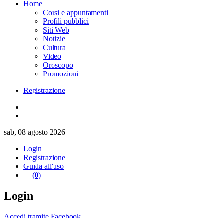
Home
Corsi e appuntamenti
Profili pubblici
Siti Web
Notizie
Cultura
Video
Oroscopo
Promozioni
Registrazione
sab, 08 agosto 2026
Login
Registrazione
Guida all'uso
(0)
Login
Accedi tramite Facebook