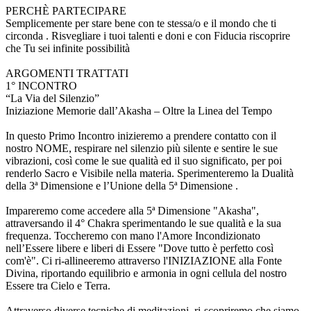
PERCHÈ PARTECIPARE
Semplicemente per stare bene con te stessa/o e il mondo che ti
circonda . Risvegliare i tuoi talenti e doni e con Fiducia riscoprire
che Tu sei infinite possibilità
ARGOMENTI TRATTATI
1° INCONTRO
“La Via del Silenzio”
Iniziazione Memorie dall’Akasha – Oltre la Linea del Tempo
In questo Primo Incontro inizieremo a prendere contatto con il
nostro NOME, respirare nel silenzio più silente e sentire le sue
vibrazioni, così come le sue qualità ed il suo significato, per poi
renderlo Sacro e Visibile nella materia. Sperimenteremo la Dualità
della 3ª Dimensione e l’Unione della 5ª Dimensione .
Impareremo come accedere alla 5ª Dimensione "Akasha",
attraversando il 4° Chakra sperimentando le sue qualità e la sua
frequenza. Toccheremo con mano l'Amore Incondizionato
nell’Essere libere e liberi di Essere "Dove tutto è perfetto così
com'è". Ci ri-allineeremo attraverso l'INIZIAZIONE alla Fonte
Divina, riportando equilibrio e armonia in ogni cellula del nostro
Essere tra Cielo e Terra.
Attraverso diverse tecniche di meditazioni, ri-scopriremo che siamo