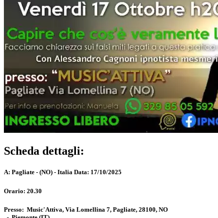
Scheda dettagli:
A:
Pagliate - (NO) - Italia
Data:
17/10/2025
Orario:
20.30
Presso:
Music'Attiva, Via Lomellina 7, Pagliate, 28100, NO
-
Piemonte
(IT)