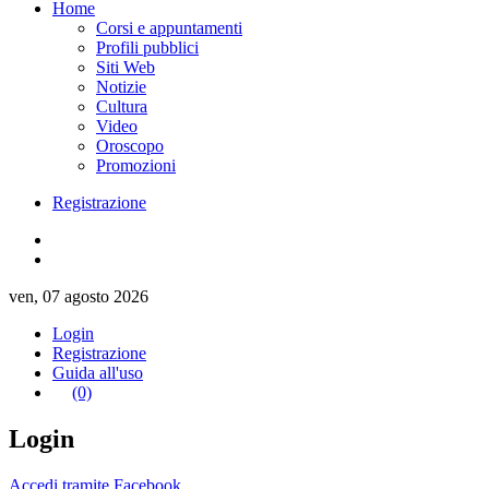
Home
Corsi e appuntamenti
Profili pubblici
Siti Web
Notizie
Cultura
Video
Oroscopo
Promozioni
Registrazione
ven, 07 agosto 2026
Login
Registrazione
Guida all'uso
(0)
Login
Accedi tramite Facebook