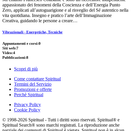
appassionato dei fenomeni della Coscienza e dell’Energia Punto
Zero, applicati all’autoguarigione e al risveglio del Sé autentico nella
vita quotidiana. Insegno e pratico l’arte dell’Immaginazione
Creativa, guidando le persone a creare…
Vibrazionali - Energetiche, Tecniche
Appuntamenti e corsi:
0
Siti web:
7
Video:
4
Pubblicazioni:
8
Scopri di più
Come contattare Spiritual
Termini del Servizio
Promozioni e offerte
Perchè Spiritual
Privacy Policy
Cookie Policy
© 1998-2026 Spiritual - Tutti i diritti sono riservati. Spiritual® e
Spiritual Search® sono marchi registrati. La riproduzione anche
parziale dei contenuti di Spiritual è vietata. Spiritual non è in alcun