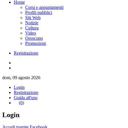
Home
Corsi e appuntamenti
Profili pubblici
Siti Web
Notizie
Cultura
Video
Oroscopo
Promozioni
Registrazione
dom, 09 agosto 2026
Login
Registrazione
Guida all'uso
(0)
Login
Accedi tramite Facebook