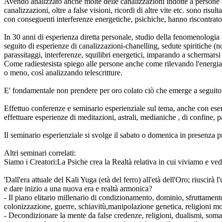
Avendo analizzato anche molte delle canalizzazioni indotte a persone dur
canalizzazioni, oltre a false visioni, ricordi di altre vite etc. sono risu
con conseguenti interferenze energetiche, psichiche, hanno riscontrato e
In 30 anni di esperienza diretta personale, studio della fenomenologia 
seguito di esperienze di canalizzazioni-chanelling, sedute spiritiche 
parassitaggi, interferenze, squilibri energetici, imparando a schermarsi
Come radiestesista spiego alle persone anche come rilevando l'energia di
o meno, così analizzando telescritture.
E' fondamentale non prendere per oro colato ciò che emerge a seguito di
Effettuo conferenze e seminario esperienziale sul tema, anche con eser
effettuare esperienze di meditazioni, astrali, medianiche , di confine,
Il seminario esperienziale si svolge il sabato o domenica in presenza 
Altri seminari correlati:
Siamo i Creatori:La Psiche crea la Realtà relativa in cui viviamo e
'Dall'era attuale del Kali Yuga (età del ferro) all'età dell'Oro; riuscirà l
e dare inizio a una nuova era e realtà armonica?
- Il piano elitario millenario di condizionamento, dominio, sfruttamen
colonizzazione, guerre, schiavitù,manipolazione genetica, religioni mo
- Decondizionare la mente da false credenze, religioni, dualismi, somati