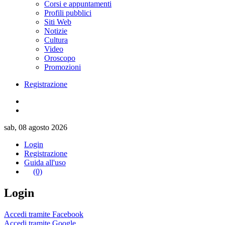
Corsi e appuntamenti
Profili pubblici
Siti Web
Notizie
Cultura
Video
Oroscopo
Promozioni
Registrazione
sab, 08 agosto 2026
Login
Registrazione
Guida all'uso
(0)
Login
Accedi tramite Facebook
Accedi tramite Google