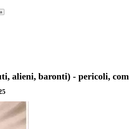
ca
i, alieni, baronti) - pericoli, co
25