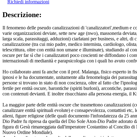
Richiedi informazioni
Descrizione:
Il fenomeno delle pseudo canalizzazioni di 'canalizzatori',medium e conta
varie organizzazioni deviate, sette new age (nwo), massoneria deviata, i
larga scala, parassitaggi, adduzioni) ciarlatani per business, e altri,
canalizzazione (tra cui mio padre, medico internista, cardiologo, olis
telescrittura, oltre con entità non umane e illuminate), studiando al co
oscure per far sì che i canalizzatori poco coscienti ne diffondano i c
internazionali di medianità e parapsicologia con i quali ho avuto confro
Ho collaborato anni fa anche con il prof. Malanga, fisico esperto in fisi
ipnosi e le ha documentate, unitamente alla fenomelogia dei parassitag
persone si trovano in stato di non coscienza, oltre al fatto che l'ipno
fertile per entità oscure, barontiche (spiriti burloni), arcontiche, paras
con contenuti devianti. E inoltre risucchiano alla persona energia, il K
La maggior parte delle entità oscure che trasmettono canalizzazioni (con
canalizzare entità spirituali evolute) e consapevolezza, contattisti etc,
alieni, figure religiose (delle quali documento l'infondatezza da 25 an
Dio Padre fu ripresa da quella del Dio Sole Aton-Dio Padre adorato dagl
figura di Gesù rimaneggiata dall'imperatore Costantino al Concilio di 
Nuovo Ordine Mondiale).