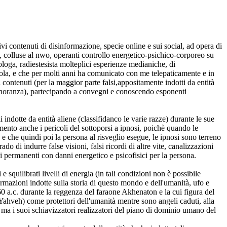
ivi contenuti di disinformazione, specie online e sui social, ad opera di
ni, colluse al nwo, operanti controllo energetico-psichico-corporeo su
ologa, radiestesista molteplici esperienze medianiche, di
ccola, e che per molti anni ha comunicato con me telepaticamente e in
 contenuti (per la maggior parte falsi,appositamente indotti da entità
'ignoranza), partecipando a convegni e conoscendo esponenti
 indotte da entità aliene (classifidanco le varie razze) durante le sue
ento anche i pericoli del sottoporsi a ipnosi, poichè quando le
 e che quindi poi la persona al risveglio esegue, le ipnosi sono terreno
do di indurre false visioni, falsi ricordi di altre vite, canalizzazioni
ni permanenti con danni energetico e psicofisici per la persona.
squilibrati livelli di energia (in tali condizioni non è possibile
nformazioni indotte sulla storia di questo mondo e dell'umanità, ufo e
360 a.c. durante la reggenza del faraone Akhenaton e la cui figura del
 Yahveh) come protettori dell'umanità mentre sono angeli caduti, alla
 ma i suoi schiavizzatori realizzatori del piano di dominio umano del