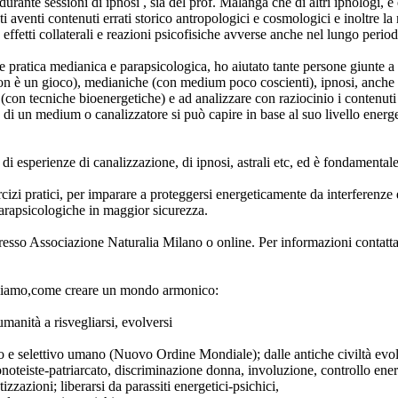
ante sessioni di ipnosi , sia del prof. Malanga che di altri ipnologi, è 
ltati aventi contenuti errati storico antropologici e cosmologici e inoltre 
ffetti collaterali e reazioni psicofisiche avverse anche nel lungo period
e pratica medianica e parapsicologica, ho aiutato tante persone giunte a 
(non è un gioco), medianiche (con medium poco coscienti), ipnosi, anche
 (con tecniche bioenergetiche) e ad analizzare con raziocinio i contenuti
 un medium o canalizzatore si può capire in base al suo livello energetic
 esperienze di canalizzazione, di ipnosi, astrali etc, ed è fondamentale
cizi pratici, per imparare a proteggersi energeticamente da interferenz
 parapsicologiche in maggior sicurezza.
presso Associazione Naturalia Milano o online. Per informazioni contatta
 vediamo,come creare un mondo armonico:
'umanità a risvegliarsi, evolversi
to e selettivo umano (Nuovo Ordine Mondiale); dalle antiche civiltà evol
noteiste-patriarcato, discriminazione donna, involuzione, controllo ene
zzazioni; liberarsi da parassiti energetici-psichici,