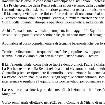
ri-acquistare le evolute conoscenze archetipiche e sviluppare il potenz
- La Psiche creatrice della Realtà relativa in cui viviamo; dalla quan
l'armonia energetica-psichica-interiore genera una realtà armonica este
- Il ki, l'energia vitale, come fluisce fuori e dentro di noi; aura, chakr
- Tecniche vibrazionali per pulire l'energia, eliminare interferenze e squ
Con Lucilla Sperati, naturopata operatrice bioenergetica, radiestesista
A chi effettua il corso-workshop completo, in omaggio il L’Equilibrio 
sessioni sono parte di corso seminariale (di cui sotto trovate il detta
Abbinabile al corso complementare di tecniche bioenergetiche per lo s
Tecniche vibrazionali e frequenze benefiche per pulire e sviluppare le
relativa in cui viviamo di cui con la nostra Psiche siamo i Creatori
Il ki, l’energia vitale, come fluisce fuori e dentro di noi; l’aura, i cha
La Psiche creatrice della Realtà relativa in cui viviamo; armonia inter
Controllo psichico: riprendere il controllo, decondizionare la mente da
La Psiche ‘centralina’ invia impulsi agli organi,le cellule vibrano: s
interferenze e squilibri e l’equilibrio psicoenergetico, per potenziare e
La sessione è una sintesi, parte del corso di 10 lezioni da 1 h online
Maggiore.
Corso seminariale effettuato nel 2021 per il Comune di Milano di naturo