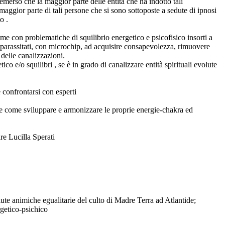
emerso che la maggior parte delle entità che ha indotto tali
la maggior parte di tali persone che si sono sottoposte a sedute di ipnosi
o .
me con problematiche di squilibrio energetico e psicofisico insorti a
 parassitati, con microchip, ad acquisire consapevolezza, rimuovere
 delle canalizzazioni.
o e/o squilibri , se è in grado di canalizzare entità spirituali evolute
 confrontarsi con esperti
e e come sviluppare e armonizzare le proprie energie-chakra ed
re Lucilla Sperati
ute animiche egualitarie del culto di Madre Terra ad Atlantide;
rgetico-psichico