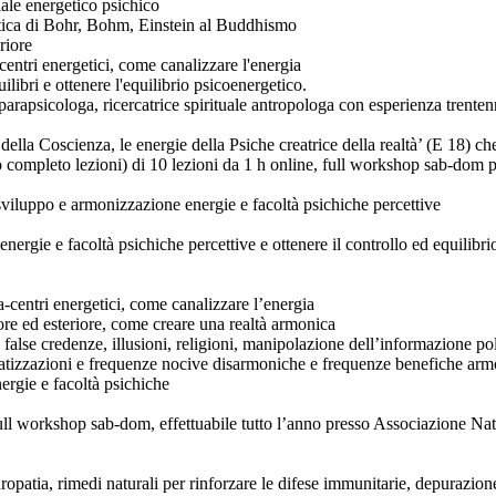
iale energetico psichico
tistica di Bohr, Bohm, Einstein al Buddhismo
riore
a-centri energetici, come canalizzare l'energia
ilibri e ottenere l'equilibrio psicoenergetico.
 parapsicologa, ricercatrice spirituale antropologa con esperienza trenten
della Coscienza, le energie della Psiche creatrice della realtà’ (E 18) 
glio completo lezioni) di 10 lezioni da 1 h online, full workshop sab-do
viluppo e armonizzazione energie e facoltà psichiche percettive
 energie e facoltà psichiche percettive e ottenere il controllo ed equili
kra-centri energetici, come canalizzare l’energia
iore ed esteriore, come creare una realtà armonica
 false credenze, illusioni, religioni, manipolazione dell’informazione po
omatizzazioni e frequenze nocive disarmoniche e frequenze benefiche armo
nergie e facoltà psichiche
, full workshop sab-dom, effettuabile tutto l’anno presso Associazione Na
patia, rimedi naturali per rinforzare le difese immunitarie, depurazione,