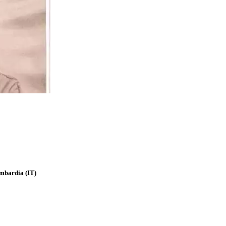
mbardia
(IT)