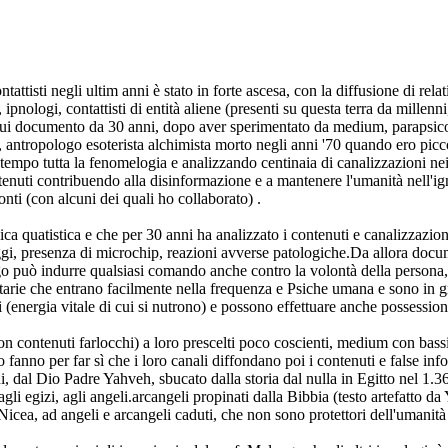
ttisti negli ultim anni è stato in forte ascesa, con la diffusione di relat
pnologi, contattisti di entità aliene (presenti su questa terra da millen
 di cui documento da 30 anni, dopo aver sperimentato da medium, parapsic
ta, antropologo esoterista alchimista morto negli anni '70 quando ero pi
ntempo tutta la fenomelogia e analizzando centinaia di canalizzazioni nei
ontenuti contribuendo alla disinformazione e a mantenere l'umanità nell
nti (con alcuni dei quali ho collaborato) .
ca quatistica e che per 30 anni ha analizzato i contenuti e canalizzazioni
gi, presenza di microchip, reazioni avverse patologiche.Da allora docum
logo può indurre qualsiasi comando anche contro la volontà della persona,
sitarie che entrano facilmente nella frequenza e Psiche umana e sono in gra
i (energia vitale di cui si nutrono) e possono effettuare anche possessio
 contenuti farlocchi) a loro prescelti poco coscienti, medium con bassi e 
 lo fanno per far sì che i loro canali diffondano poi i contenuti e false i
ni, dal Dio Padre Yahveh, sbucato dalla storia dal nulla in Egitto nel 1.
i egizi, agli angeli.arcangeli propinati dalla Bibbia (testo artefatto da
Nicea, ad angeli e arcangeli caduti, che non sono protettori dell'umanità