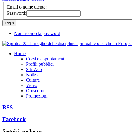
Email o nome utente:
Password:
Non ricordo la password
Home
Corsi e appuntamenti
Profili pubblici
Siti Web
Notizie
Cultura
Video
Oroscopo
Promozioni
RSS
Facebook
Seguici anche su: