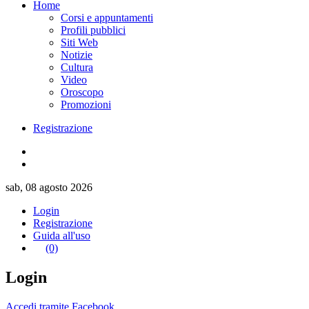
Home
Corsi e appuntamenti
Profili pubblici
Siti Web
Notizie
Cultura
Video
Oroscopo
Promozioni
Registrazione
sab, 08 agosto 2026
Login
Registrazione
Guida all'uso
(0)
Login
Accedi tramite Facebook