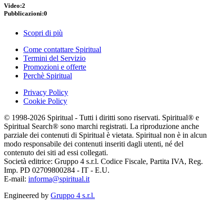
Video:
2
Pubblicazioni:
0
Scopri di più
Come contattare Spiritual
Termini del Servizio
Promozioni e offerte
Perchè Spiritual
Privacy Policy
Cookie Policy
© 1998-2026 Spiritual - Tutti i diritti sono riservati. Spiritual® e
Spiritual Search® sono marchi registrati. La riproduzione anche
parziale dei contenuti di Spiritual è vietata. Spiritual non è in alcun
modo responsabile dei contenuti inseriti dagli utenti, né del
contenuto dei siti ad essi collegati.
Società editrice: Gruppo 4 s.r.l. Codice Fiscale, Partita IVA, Reg.
Imp. PD 02709800284 - IT - E.U.
E-mail:
informa@spiritual.it
Engineered by
Gruppo 4 s.r.l.