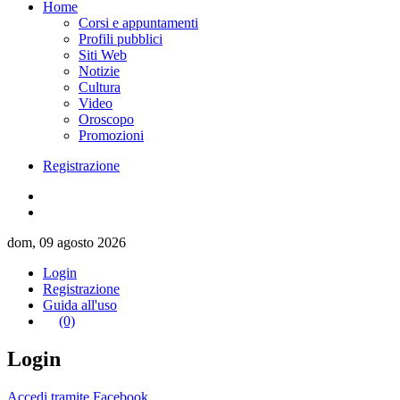
Home
Corsi e appuntamenti
Profili pubblici
Siti Web
Notizie
Cultura
Video
Oroscopo
Promozioni
Registrazione
dom, 09 agosto 2026
Login
Registrazione
Guida all'uso
(0)
Login
Accedi tramite Facebook